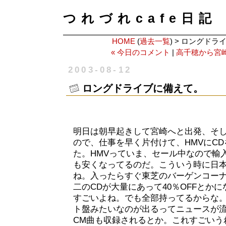
つれづれcafe日記
HOME
(
過去一覧
) > ロングド
« 今日のコメント
|
高千穂から宮崎
2003-08-12
ロングドライブに備えて。
明日は朝早起きして宮崎へと出発、そ
ので、仕事を早く片付けて、HMVにC
た。HMVっていま、セール中なので輸
も安くなってるのだ。こういう時に日
ね。入ったらすぐ東芝のバーゲンコー
二のCDが大量にあって40％OFFとかに
すごいよね。でも全部持ってるからな
ト盤みたいなのが出るってニュースが
CM曲も収録されるとか。これすごいう