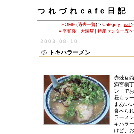
つれづれcafe日記
HOME
(
過去一覧
) >
Category :
eat
« 平和楼 大濠店
|
特産センター五ヶ
2003-08-10
トキハラーメン
赤煉瓦
満宮横
ン」で
昼もラ
まあい
食べら
ラーメ
キハラ
けど、