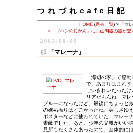
つれづれcafe日記
HOME
(
過去一覧
) > 「
« 「ゴハンのじかん」に白山陶器の器が登
2003-08-09
「マレーナ」
「海辺の家」で感動
で、あまりはまれず
ごいきれいだったけ
リアだもんね。マレ
ブルーになったけど、最後にちょっと
の嫉妬振りはすごかったね。美しさゆ
ポスターなどに使われていた、マレー
素敵でした。あと、少年の父親がいい
見所もたくさんあったので、全体的に