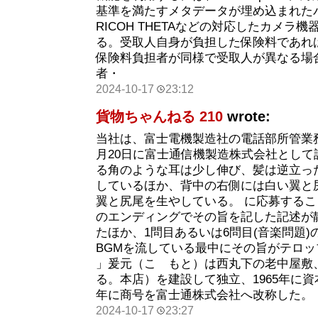
基準を満たすメタデータが埋め込まれた
RICOH THETAなどの対応したカメラ
る。受取人自身が負担した保険料であれ
保険料負担者が同様で受取人が異なる場
者・
2024-10-17
23:12
貨物ちゃんねる 210
wrote:
当社は、富士電機製造社の電話部所管業務
月20日に富士通信機製造株式会社として
る角のような耳は少し伸び、髪は逆立っ
しているほか、背中の右側には白い翼と
翼と尻尾を生やしている。 に応募する
のエンディングでその旨を記した記述が
たほか、1問目あるいは6問目(音楽問題
BGMを流している最中にその旨がテロ
」爰元（こゝもと）は西丸下の老中屋敷
る。本店）を建設して独立、1965年に資
年に商号を富士通株式会社へ改称した。
2024-10-17
23:27