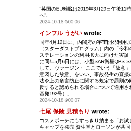
"英国のEU離脱は2019年3月29日午後1
へ".
2024-10-18
00:06
インフル うがい
wrote:
同年4月12日に、内閣府の宇宙開発利用
（スターダストプログラム）内の「令和4
ステレーションの利用拡大に向けた実証
に同年5月6日には、小型SAR衛星QPS-
して、ヴァージン・ ここでいう「故意
意図した故意」をいい、事故発生の直接
法令上の危害防止に関する規定で罰則の
反すると認められる場合について適用され
基発192号）。
2024-10-18
00:07
七尾 保険 見積もり
wrote:
コスメポーチにもすっきり納まる「お試
キャップを発売 資生堂とローソンが共同