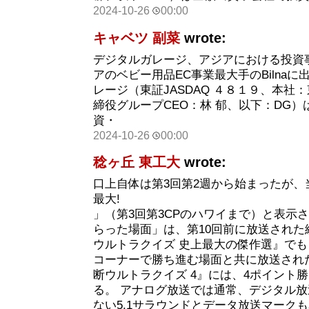
2024-10-26
00:00
キャベツ 副菜
wrote:
デジタルガレージ、アジアにおける投資
アのベビー用品EC事業最大手のBilnaに
レージ（東証JASDAQ ４８１９、本社
締役グループCEO：林 郁、以下：DG
資・
2024-10-26
00:00
稔ヶ丘 東工大
wrote:
口上自体は第3回第2週から始まったが、
最大!
」（第3回第3CPのハワイまで）と表示
らった場面」は、第10回前に放送された
ウルトラクイズ 史上最大の傑作選』で
コーナーで勝ち進む場面と共に放送され
断ウルトラクイズ 4』には、4ポイント
る。 アナログ放送では通常、デジタル
ない5.1サラウンドとデータ放送マーク