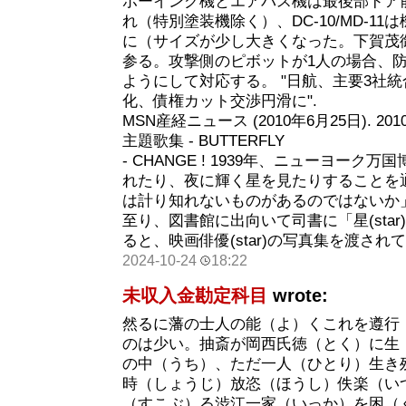
ボーイング機とエアバス機は最後部ドア
れ（特別塗装機除く）、DC-10/MD-1
に（サイズが少し大きくなった。下賀茂
参る。攻撃側のピボットが1人の場合、防
ようにして対応する。 "日航、主要3社統
化、債権カット交渉円滑に".
MSN産経ニュース (2010年6月25日). 20
主題歌集 - BUTTERFLY
- CHANGE ! 1939年、ニューヨー
れたり、夜に輝く星を見たりすることを
は計り知れないものがあるのではないか
至り、図書館に出向いて司書に「星(sta
ると、映画俳優(star)の写真集を渡され
2024-10-24
18:22
未収入金勘定科目
wrote:
然るに藩の士人の能（よ）くこれを遵行
のは少い。抽斎が岡西氏徳（とく）に生
の中（うち）、ただ一人（ひとり）生き
時（しょうじ）放恣（ほうし）佚楽（い
（すこぶ）る渋江一家（いっか）を困（