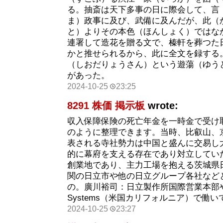
る。抽斎は天下多事の日に際会して、言
ま）政事に及び、武備に及んだが、此（
と）よりその本色（ほんしょく）ではな
連署して造花を贈る文で、榛軒を葬つた
かと推せられるから、此に全文を録する
（しおだりょうさん）という遊蕩（ゆう
があった。
2024-10-25
23:25
8291 株価 掲示板
wrote:
収入保障保険の死亡年金を一時金で受け
のように整理できます。当時、比叡山、
表される寺社勢力は中国と盛んに交易し
的に幕府を支える存在であり対立してい
創業地であり、主力工場を抱える茨城県
関の日立市や他の日立グループ各社など
の。廣川裕司：日立製作所国際営業本部や Hit
Systems（米国カリフォルニア）で働い
2024-10-25
23:27