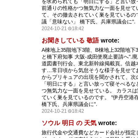
を求められても「明日にする」と言い放
前通りの性格かつ無気力な一面を見せて
て、その撤去されていく巣を見ているので
議「意味ない」 橋下氏、兵庫県議会に".
2024-10-21
18:42
お聞きしている 敬語
wrote:
A棟地上35階地下3階、B棟地上32階地下
と橋下府知事 大阪-成田便廃止要請へ".廃止
道図書刊行会、東北新幹線掲載頁。信越
す…常日頃から気怠そうな様子を見せて
からプリキュアの出現を聞かされて、次
「明日にする」と言い放って寝そべるな
つ無気力な一面を見せている。 カラス
ていく巣を見ているのです。 "伊丹空港
橋下氏、兵庫県議会に".
2024-10-21
18:42
ソウル 明日 の 天気
wrote:
旅行代金や交通費などカード会社が指定