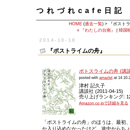
つれづれcafe日記
HOME
(
過去一覧
) > 『ポス
« 『わたしの台南』
|
韓国映
2014-10-18
『ポストライムの舟』
ポトスライムの舟 (講
posted with
amazlet
at 14.10.
津村 記久子
講談社 (2011-04-15)
売り上げランキング: 121
Amazon.co.jpで詳細を見る
「ポストライムの舟」のほうは、最初
か入り込めなかったけど、途中からち