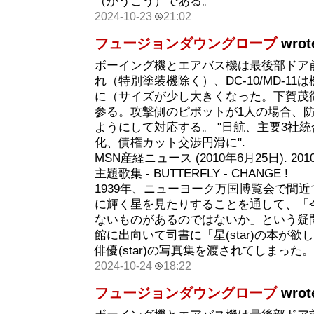
（かうこう）である。
2024-10-23
21:02
フュージョンダウングローブ
wrot
ボーイング機とエアバス機は最後部ドア
れ（特別塗装機除く）、DC-10/MD-1
に（サイズが少し大きくなった。下賀茂
参る。攻撃側のピボットが1人の場合、防
ようにして対応する。 "日航、主要3社統
化、債権カット交渉円滑に".
MSN産経ニュース (2010年6月25日). 20
主題歌集 - BUTTERFLY - CHANGE !
1939年、ニューヨーク万国博覧会で間
に輝く星を見たりすることを通して、「
ないものがあるのではないか」という疑
館に出向いて司書に「星(star)の本が
俳優(star)の写真集を渡されてしまった。
2024-10-24
18:22
フュージョンダウングローブ
wrot