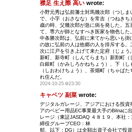
襟足 生え際 高い
wrote:
小野元秀は弘前藩士対馬幾次郎（つしま
で、小字（おさなな）を常吉（つねきち
歳の時、父幾次郎が急に病を発した。五
て、専六が師となすべき医家を物色した
中条勝次郎は、弘前に来てから思いも掛
の故に弘前の人は他郷の人を排斥する。
次に江戸を引き上げて来た定府（じょう
新町、新寺町（しんてらまち）新割町（
白銀町（かみしろかねちょう）、下（し
（しおわけちょう）、茶畑町（ちゃばた
れ住んだ。
2024-10-25
23:30
キャベツ 副菜
wrote:
デジタルガレージ、アジアにおける投資
アのベビー用品EC事業最大手のBilnaに
レージ（東証JASDAQ ４８１９、本社
締役グループCEO：林
郁、以下：DG）は全額出資子会社で投