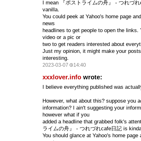
I mean 『ポストライムの舟』 - つれづれcaf
vanilla.
You could peek at Yahoo's home page and
news
headlines to get people to open the links.
video or a pic or
two to get readers interested about everyt
Just my opinion, it might make your posts a
interesting.
2023-03-07
14:40
xxxlover.info
wrote:
I believe everything published was actuall
However, what about this? suppose you ad
information? I ain't suggesting your informa
however what if you
added a headline that grabbed folk's a
ライムの舟』 - つれづれcafe日記 is kinda b
You should glance at Yahoo's home page 