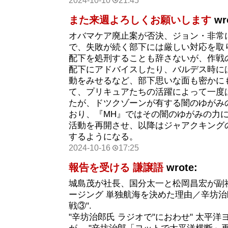
2024-10-10
21:45
また来週よろしくお願いします
wr
オバマケア廃止案が否決、ジョン・非常
で、失敗が続く部下には厳しい対応を取
配下を処刑することも辞さないが、作戦
配下にアドバイスしたり、バルデス時に
動をみせるなど、部下思いな面も密かに
て、プリキュアたちの活躍によって一度
たが、ドツクゾーンが有する闇のゆがみ
おり、『MH』ではその闇のゆがみの力
活動を再開させ、以降はジャアクキング
するようになる。
2024-10-16
17:25
報告を受ける 謙譲語
wrote:
城島茂が社長、国分太一と松岡昌宏が副社
ージング 単独航海を決めた理由／辛坊
戦③".
"辛坊治郎氏 ラジオで"におわせ" 太平