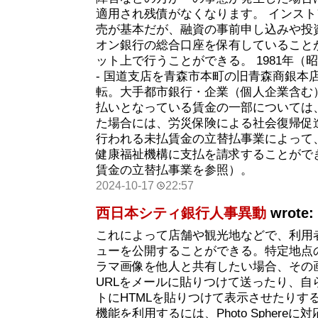
適用され残債がなくなります。 インス
売が基本だが、融資の事前申し込みや投
オン銀行の総合口座を保有していること
ット上で行うことができる。 1981年（昭
- 国道支店を青森市本町の旧青森商銀本
転。大手都市銀行・企業（個人企業含む
払いとなっている賃金の一部については
た場合には、労災保険による社会復帰促
行われる未払賃金の立替払事業によって
健康福祉機構に支払を請求することがで
賃金の立替払事業を参照）。
2024-10-17
22:57
西日本シティ銀行人事異動
wrote:
これによって店舗や観光地などで、利用
ューを公開することができる。特定地点
ラマ画像を他人と共有したい場合、その
URLをメールに貼りつけて送ったり、自
トにHTMLを貼りつけて表示させたりす
機能を利用するには、Photo Sphere