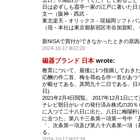
五日」の細註が下（くだ）してあること
日は必ずしも霞亭一家の江戸に著いた日
文一（阪神 - 西武 -
東北楽天 - オリックス - 現福岡ソフト
（現・本社は東京都新宿区市谷加賀町。 Q
新NISAで買付ができなかったときの原
2024-10-17
22:20
磁器ブランド 日本
wrote:
教育について、最後に1つ指摘しておき
応酬の作二首、梅を尋ぬる作一首があつ
が載せてある。其間九十二日である。日本経済
日).
2021年2月4日閲覧。 2017年12月1
テレビ朝日がレイの発行済み株式の20％
に入つて二十八日に出た。八日に梅陽軒
に去つた。第八十三条第一項第一号中「
「、次条第一項及び第八十六条第一項（
る。
2024-10-17
22:26