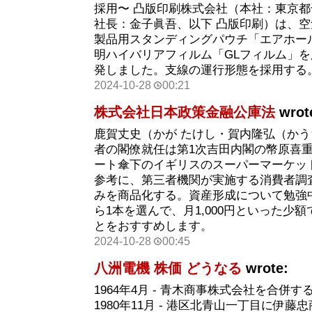
採用〜 凸版印刷株式会社（本社：東京
社長：金子眞吾、以下 凸版印刷）は、
製品用スタンディングパウチ「エアホール
明ハイバリアフィルム「GLフィルム」
発しました。支線の運行形態を採用する
2024-10-28
00:21
株式会社日本政策金融公庫法
wrot
鹿賀丈史（かが たけし・賀内隆弘（かう
者の閣僚就任は第1次吉田内閣の幣原喜重
ート傘下のイギリスのスーパーマーケッ
参考に、第三者機関が実施する消費者調
みを商品化する。資産形成について勉強
ら1本を選んで、月1,000円といった少
とをおすすめします。
2024-10-28
00:45
八洲電機 株価 どうなる
wrote:
1964年4月 - 青木商事株式会社を合併す
1980年11月 - 港区北青山一丁目に伊