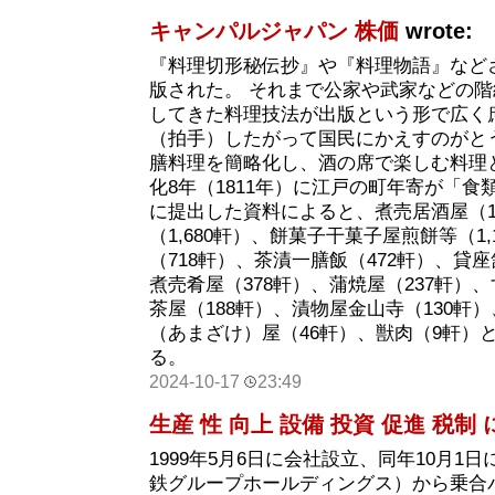
キャンパルジャパン 株価
wrote:
『料理切形秘伝抄』や『料理物語』など
版された。 それまで公家や武家などの
してきた料理技法が出版という形で広く
（拍手）したがって国民にかえすのがと
膳料理を簡略化し、酒の席で楽しむ料理
化8年（1811年）に江戸の町年寄が「
に提出した資料によると、煮売居酒屋（1,
（1,680軒）、餅菓子干菓子屋煎餅等（1
（718軒）、茶漬一膳飯（472軒）、貸座
煮売肴屋（378軒）、蒲焼屋（237軒）、
茶屋（188軒）、漬物屋金山寺（130軒
（あまざけ）屋（46軒）、獣肉（9軒）
る。
2024-10-17
23:49
生産 性 向上 設備 投資 促進 税制
1999年5月6日に会社設立、同年10月1
鉄グループホールディングス）から乗合