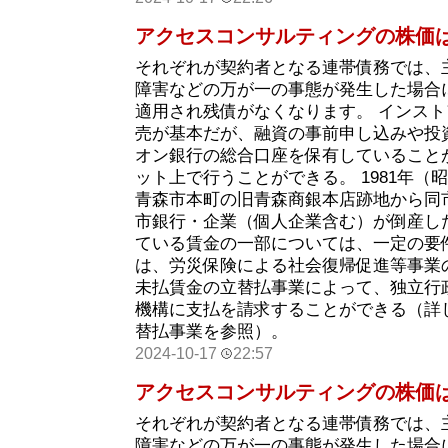
アクセスコンサルティングの株価
それぞれが契約者となる連帯債務では、
障害などの万が一の事態が発生した場合
適用され残債がなくなります。 インス
売が基本だが、融資の事前申し込みや投
オン銀行の総合口座を保有していること
ット上で行うことができる。 1981年（昭和
青森市本町の旧青森商銀本店跡地から同
市銀行・企業（個人企業含む）が倒産し
ている賃金の一部については、一定の要
は、労災保険による社会復帰促進等事業
未払賃金の立替払事業によって、独立行
機構に支払を請求することができる（詳
替払事業を参照）。
2024-10-17
22:57
アクセスコンサルティングの株価
それぞれが契約者となる連帯債務では、
障害などの万が一の事態が発生した場合