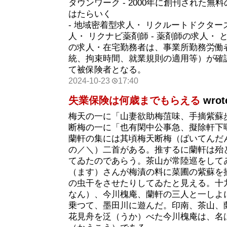
タウンワーク - 2000年に創刊された
はたらいく
- 地域密着型求人・ リクルートドクターズ
人・ リクナビ薬剤師 - 薬剤師の求人・ 
の求人・在宅勤務者は、事業所勤務労働
統、拘束時間、就業規則の適用等）が確
て被保険者となる。
2024-10-23
17:40
失業保険は何歳までもらえる
wrot
梅天の一に「山妻欲助梅菹味、手摘紫蘇
断梅の一に「也有閑中公事急、擬除軒下
蘭軒の集には其頃梅天断梅（ばいてんだ
の／＼）二首がある。推するに蘭軒は殆
てゐたのであらう。茶山が常陸巡をして
（ます）さんが梅漬の料に菜圃の紫蘇を
の虫干をさせたりしてゐたと見える。十
なん）、今川槐庵、蘭軒の三人と一しよ
乗つて、墨田川に遊んだ。印南、茶山、
花見舟を泛（うか）べた今川槐庵は、名は