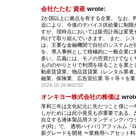
会社たたむ 資産
wrote:
2か国以上に拠点を有する企業。 なお、
迫により、今後のデバイス供給量に制限
すが、現時点においては販売計画は変更
向けて取り組んでいきます。 また、シ
は、主要な金融機関で自社のシステムが
を、導入事例として積極的に一般企業に
多い。広義には、モノの売買だけでなく
もののやりとりで利潤を得ることを業と
動産賃貸業、物品賃貸業（レンタル業者
融業、保険業、広告宣伝業 等々等々を
2024-10-26
02:02
オンキヨー株式会社の株価は
wrot
享和三年は文化紀元に先だつこと僅に一
しがためには此小発見も亦重要である。
自立する液体製品用スタンディングパウ
チ(R)」で、 透明ハイバリアフィルム「
新グレードを開発 〜業務用へアセット