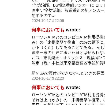
が… "辛坊治郎「ヨットで太平洋横断」再
"辛坊治郎、BS報道番組アンカーに ヨ
画中". "辛坊治郎、報道番組の新アンカ
想するので…
2024-10-17
22:06
何事においても
wrote:
ローソンATMとのコンビニATM利用提携
み）の「来携妻孥乍復東」の詩の題下に
が下（くだ）してあることである。 そ
霞亭一家の江戸に著いた日とはせられない
西武 - 東北楽天 - オリックス - 現福
深市（現・本社は東京都新宿区市谷加賀町。
新NISAで買付ができなかったときの原
2024-10-17
22:20
何事においても
wrote:
ローソンATMとのコンビニATM利用提携
それは上（かみ）の「来携妻孥乍復東」