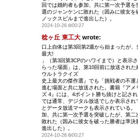
回では婚約者も参加、共に第一次予選を
選のジャンケンに敗れた（因みに彼女を
ノックスビルまで進出した）。
2024-10-26
00:27
稔ヶ丘 東工大
wrote:
口上自体は第3回第2週から始まったが、
最大!
」（第3回第3CPのハワイまで）と表示
らった場面」は、第10回前に放送された
ウルトラクイズ
史上最大の傑作選』でも「挑戦者の不運
進む場面と共に放送された。書籍『アメ
ズ 4』には、4ポイント勝ち抜けと記さ
では通常、デジタル放送でしか表示されて
とデータ放送マークも表示されている。
加、共に第一次予選を突破したが、第二
敗れた（因みに彼女を破った勝者は準決
進出した）。
2024-10-26
00:27