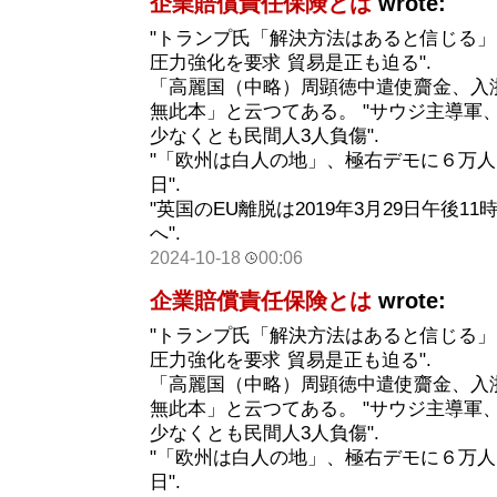
企業賠償責任保険とは
wrote:
"トランプ氏「解決方法はあると信じる」
圧力強化を要求 貿易是正も迫る".
「高麗国（中略）周顕徳中遣使齎金、入
無此本」と云つてある。 "サウジ主導軍
少なくとも民間人3人負傷".
"「欧州は白人の地」、極右デモに６万人
日".
"英国のEU離脱は2019年3月29日午後1
へ".
2024-10-18
00:06
企業賠償責任保険とは
wrote:
"トランプ氏「解決方法はあると信じる」
圧力強化を要求 貿易是正も迫る".
「高麗国（中略）周顕徳中遣使齎金、入
無此本」と云つてある。 "サウジ主導軍
少なくとも民間人3人負傷".
"「欧州は白人の地」、極右デモに６万人
日".