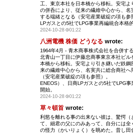
工、東京本社を日本橋から移転。安宅よ
の併呑により、従来の繊維中心から、名
する端緒となる（安宅産業破綻の項も参照
LPガスとの5社でLPG事業再編統合本格
2024-10-28
01:22
八洲電機 株価 どうなる
wrote:
1964年4月 - 青木商事株式会社を合併する。
北青山一丁目に伊藤忠商事東京本社ビル
本橋から移転。安宅より引き継いだ鉄鋼
来の繊維中心から、名実共に総合商社へ
（安宅産業破綻の項も参照）。
ENEOS）、日商LPガスとの5社でLP
開始。
2024-10-28
01:22
草々頓首
wrote:
利慾を離れる事の出来ない彼は、驚愕（
て、細君の父にのみあって、自分には全
の怪力（かいりょく）を眺めた。昔し田