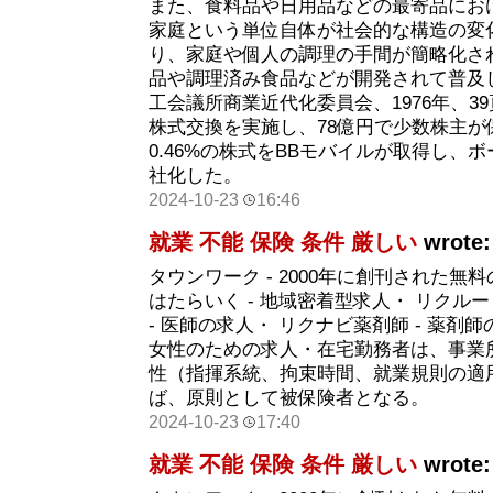
また、食料品や日用品などの最寄品にお
家庭という単位自体が社会的な構造の変
り、家庭や個人の調理の手間が簡略化さ
品や調理済み食品などが開発されて普及
工会議所商業近代化委員会、1976年、39
株式交換を実施し、78億円で少数株主が
0.46%の株式をBBモバイルが取得し、
社化した。
2024-10-23
16:46
就業 不能 保険 条件 厳しい
wrote:
タウンワーク - 2000年に創刊された
はたらいく - 地域密着型求人・ リクル
- 医師の求人・ リクナビ薬剤師 - 薬剤師
女性のための求人・在宅勤務者は、事業
性（指揮系統、拘束時間、就業規則の適
ば、原則として被保険者となる。
2024-10-23
17:40
就業 不能 保険 条件 厳しい
wrote: