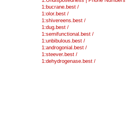
1:Undisposedness | Phone Numbers
1:bucrane.best /
1:olor.best /
1:shivereens.best /
1:dug.best /
1:semifunctional.best /
1:unbibulous.best /
1:androgonial.best /
1:steever.best /
1:dehydrogenase.best /