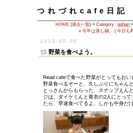
つれづれcafe日記
HOME
(
過去一覧
) >
Category :
gohan
« 今年は蒸し鍋。
|
今日も料
2010-05-08
野菜を食べよう。
Read cafeで食べた野菜がとっても
野菜食べるぞーと、久しぶりにちゃん
とっさんからもらった、スナップえん
ジは、ダイケくんと青衣の2人にとって
たら、早速食べてるよ。しかも中身だ