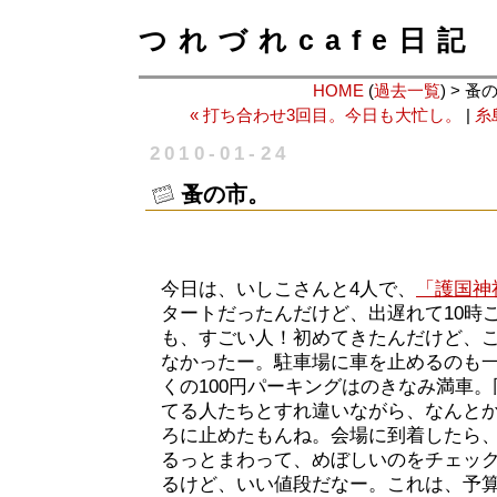
つれづれcafe日記
HOME
(
過去一覧
) > 蚤
« 打ち合わせ3回目。今日も大忙し。
|
糸
2010-01-24
蚤の市。
今日は、いしこさんと4人で、
「護国神
タートだったんだけど、出遅れて10時
も、すごい人！初めてきたんだけど、
なかったー。駐車場に車を止めるのも
くの100円パーキングはのきなみ満車
てる人たちとすれ違いながら、なんとか
ろに止めたもんね。会場に到着したら
るっとまわって、めぼしいのをチェッ
るけど、いい値段だなー。これは、予