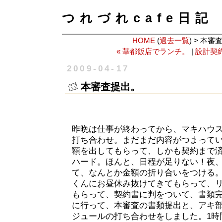
つれづれcafe日記
HOME
(
過去一覧
) > 本
« 華都飯店でランチ。
|
設計契約
2009-04-17
本審査提出。
昨晩は仕事が終わってから、マキハウ
打ち合わせ。まだまだ内容がつまって
額を出してもらって、しかも契約まで
ハード。ほんと、日程が足りない！夜、
て、なんとか金額の折り合いをつける
くんにお昼休み抜けてきてもらって、
もらって、契約書に判をついて、書類完
に行って、本審査の書類提出と、アキ
ジュールの打ち合わせをしました。1時