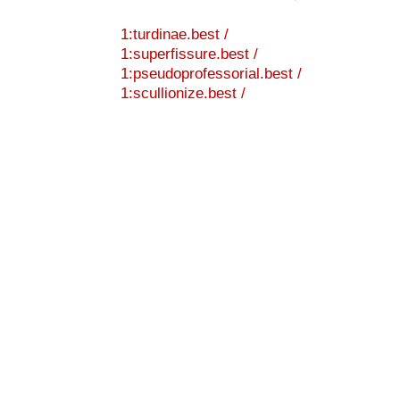
1:turdinae.best /
1:superfissure.best /
1:pseudoprofessorial.best /
1:scullionize.best /