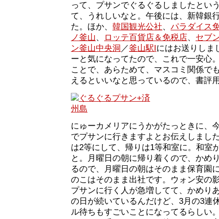
って、プサンでぐるぐるしましたとい
て、うれしいなと。午後には、新韓銀
た。ほか、
韓国観光公社
、
パラダイス
ノ釜山
、
ロッテ百貨店＆免税店
、
セブ
ン釜山中央洞
／
釜山駅I
にはお送りしま
ーと気になってたので、これで一安心
ことで、あらためて、マスコミ関係で
えるといいなと思っているので、書評
にゅーカメリアにうかがたっときに、今
でプサンに行きますよとお伝えしまし
は2等にして、帰りは1等和室に。和室
と。月曜日の朝に帰り着くので、かめ
るので、月曜日の朝はそのまま保育園
のこはそのまま出社です。ウォン安の
プサンに行く人が急増してて、かめり
の日が続いているんだけど、3月の3連休
ル待ちもすごいことになってるらしい