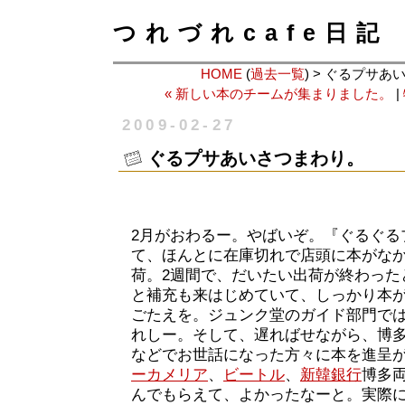
つれづれcafe日記
HOME
(
過去一覧
) > ぐるプサ
« 新しい本のチームが集まりました。
|
2009-02-27
ぐるプサあいさつまわり。
2月がおわるー。やばいぞ。『ぐるぐる
て、ほんとに在庫切れで店頭に本がな
荷。2週間で、だいたい出荷が終わった
と補充も来はじめていて、しっかり本
ごたえを。ジュンク堂のガイド部門では
れしー。そして、遅ればせながら、博
などでお世話になった方々に本を進呈
ーカメリア
、
ビートル
、
新韓銀行
博多
んでもらえて、よかったなーと。実際