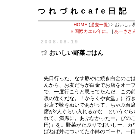
つれづれcafe日記
HOME
(
過去一覧
) > おいし
« 国際カエル年に。
|
あーささん
2008-08-19
おいしい野菜ごはん
先日行った、なす豚やに続き白金のご
んから、お友だちが白金でお店をオー
で、一度行こうと思ってたんだ。この
販の近くだな。「からくや食堂」に行
お店で靴をぬいであがって、ちゃぶ台
席が2人ぐらい入れるかな、というぐら
れて、満席に。あぶなかったー。ぴのこは
円)」を。野菜がたぷりでおいしー。カ
ばねば丼についてた小鉢のゴーヤ。一