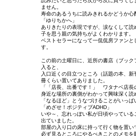
読みたいと思ったら次から次に買ってし
ません。
寿命のあるうちに読みきれるかどうか心
「ゆりちかへ」
ありきたりの表現ですが、涙なくして読
子を思う親の気持ちがよくわかります。
ベストセラーになって一侃侃房ファンと
す。
この前の土曜日に、近所の書店（ブック
入ると、
入口近くの目立つところ（話題の本、新
冊くらい置いてありました。
「「店長、出番です！」 ワタナベ店長
身近な場所の裏側がわかって興味深く読
「なるほど」とうなづけることがいっぱ
「めざせ！ポジティブADHD」
いや～、忘れっぽい私が日頃やっている
出ていました。
部屋の入り口の床に持って行く物を置い
必ず見るところにやるべきことのメモを