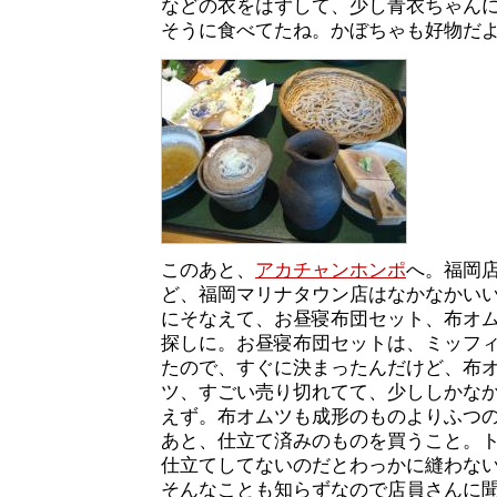
などの衣をはずして、少し青衣ちゃん
そうに食べてたね。かぼちゃも好物だ
このあと、
アカチャンホンポ
へ。福岡
ど、福岡マリナタウン店はなかなかいい
にそなえて、お昼寝布団セット、布オ
探しに。お昼寝布団セットは、ミッフ
たので、すぐに決まったんだけど、布
ツ、すごい売り切れてて、少ししかな
えず。布オムツも成形のものよりふつ
あと、仕立て済みのものを買うこと。
仕立てしてないのだとわっかに縫わな
そんなことも知らずなので店員さんに