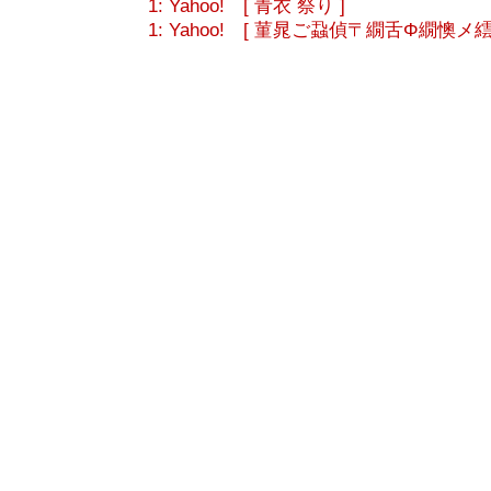
1: Yahoo! [ 青衣 祭り ]
1: Yahoo! [ 菫晁ご蝨偵〒繝舌Φ繝懊メ繧