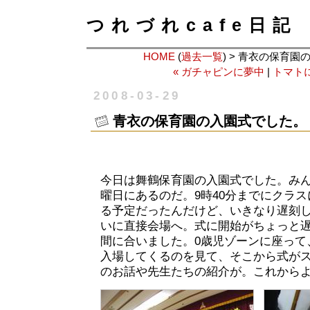
つれづれcafe日記
HOME
(
過去一覧
) > 青衣の保育
« ガチャピンに夢中
|
トマトに
2008-03-29
青衣の保育園の入園式でした。
今日は舞鶴保育園の入園式でした。み
曜日にあるのだ。9時40分までにクラ
る予定だったんだけど、いきなり遅刻し
いに直接会場へ。式に開始がちょっと
間に合いました。0歳児ゾーンに座って
入場してくるのを見て、そこから式が
のお話や先生たちの紹介が。これから