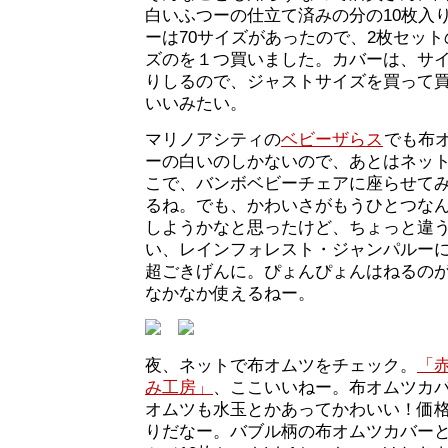
白いふつーの仕立て済みの分の10枚入
ーは70サイズがあったので、2枚セッ
ズのを１つ買いました。カバーは、サ
りしるので、ジャストサイズを買って
いいみたい。
マリノアシティの
ベビーザらス
でも布
ーの白いのしかないので、あとはネッ
こで、バンボベビーチェアに座らせて
るね。でも、かわいさがもうひとつな
しようかなと思ったけど、ちょっと違
い、レインフォレスト・ジャンパルー
超ごきげんに。ぴょんぴょんはねるの
なかなか使えるねー。
夜、ネットで布オムツをチェック。
「
み工房」
、ここいいねー。布オムツカ
オムツも水玉とかあってかわいい！価
りだなー。バブル柄の布オムツカバー