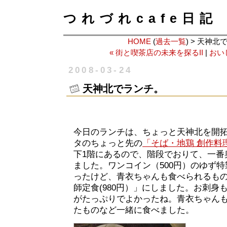
つれづれcafe日記
HOME
(
過去一覧
) > 天神
« 街と喫茶店の未来を探るII
|
おい
2008-03-24
天神北でランチ。
今日のランチは、ちょっと天神北を開
タのちょっと先の
「そば・地鶏 創作料理 
下1階にあるので、階段でおりて、一番
ました。ワンコイン（500円）のゆず
ったけど、青衣ちゃんも食べられるも
師定食(980円）」にしました。お刺身
がたっぷりでよかったね。青衣ちゃん
たものなど一緒に食べました。