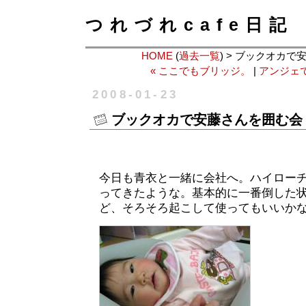
つれづれcafe日記
HOME
(
過去一覧
) > ブックオカ
« ここでもブリッジ。
|
アンジェで
2008-01-23
ブックオカで安藤さんを囲む会
今日も青衣と一緒に会社へ。ハイロー
ってきたような。基本的に一番倒した
ど、そろそろ起こして使ってもいいか