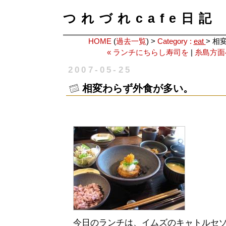
つれづれcafe日記
HOME
(
過去一覧
) >
Category :
eat
> 
« ランチにちらし寿司を
|
糸島方面
2007-05-25
相変わらず外食が多い。
今日のランチは、イムズのキャトルセ