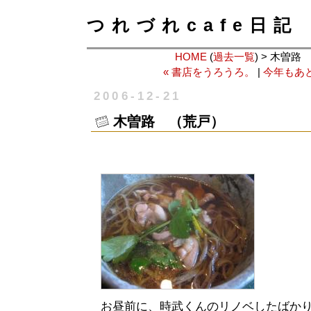
つれづれcafe日記
HOME
(
過去一覧
) > 木曽
« 書店をうろうろ。
|
今年もあと
2006-12-21
木曽路 （荒戸）
お昼前に、時武くんのリノベしたばか