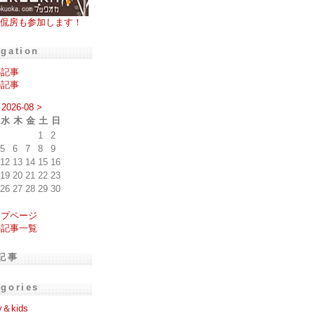
侃房も参加します！
igation
の記事
の記事
2026-08
>
水
木
金
土
日
1
2
5
6
7
8
9
12
13
14
15
16
19
20
21
22
23
26
27
28
29
30
ップページ
去記事一覧
記事
egories
y＆kids