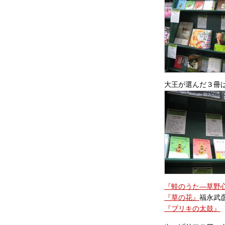
大王が選んだ３冊
『蛙のうた―草野
『草の花』
福永武
『ブリキの太鼓』