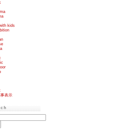
k
ema
ma
with kids
bition
an
se
ea
c
ic
oor
p
k
記事表示
rch