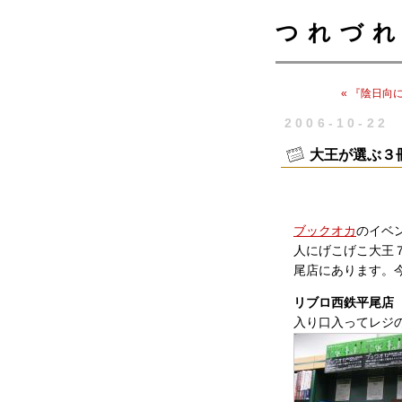
つれづれ
« 『陰日向
2006-10-22
大王が選ぶ３
ブックオカ
のイベ
人にげこげこ大王
尾店にあります。
リブロ西鉄平尾店
入り口入ってレジ