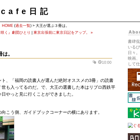
cafe日記
HOME
(
過去一覧
) > 大王が選ぶ３冊は。
Abo
に咲く』劇団ひとり
|
東京出張前に東京日記をアップ。 »
書肆侃
いるぴ
日々。
冊は。
映画、
10:00
して仕
ント、「福岡の読書人が選んだ絶対オススメの3冊」の読書
７世も入ってるのだ。で、大王の選書した本はリブロ西鉄平
今日やっと見に行くことができました。
の向こう側、ガイドブックコーナーの横にあります。