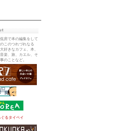
ut
侃房で本の編集をして
のこのつれづれなる
大好きなカフェ、本、
音楽、旅、カエル、そ
事のことなど。