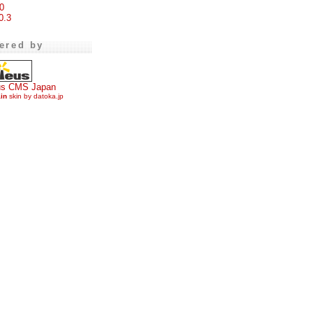
0
0.3
ered by
us CMS Japan
ain
skin by datoka.jp