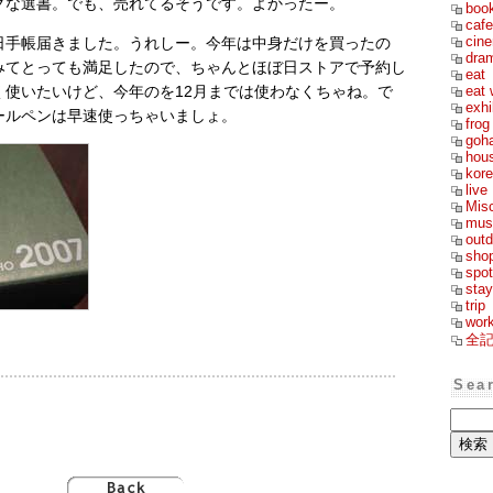
クな選書。でも、売れてるそうです。よかったー。
boo
cafe
cin
日手帳届きました。うれしー。今年は中身だけを買ったの
dra
みてとっても満足したので、ちゃんとほぼ日ストアで予約し
eat
eat 
く使いたいけど、今年のを12月までは使わなくちゃね。で
exhi
ールペンは早速使っちゃいましょ。
frog
goh
hou
kor
live
Mis
mus
outd
sho
spot
stay
trip
wor
全
Sea