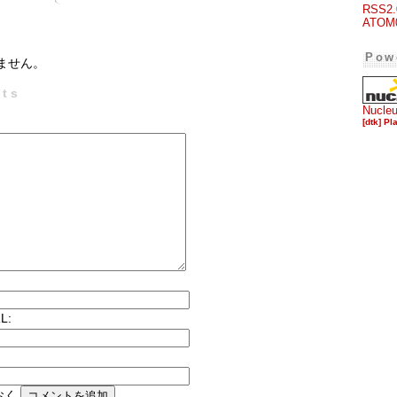
RSS2.
ATOM
Pow
ません。
ts
Nucle
[dtk] Pl
L:
おく