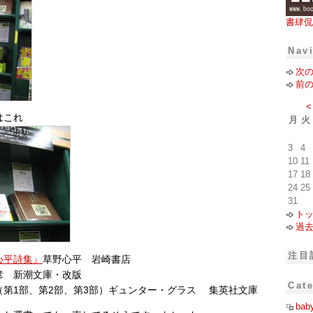
書肆侃
Nav
次
前
<
はこれ
月
火
3
4
10
11
17
18
24
25
31
ト
過
注目
心平詩集』
草野心平 岩崎書店
彦 新潮文庫・改版
Cat
（第1部、第2部、第3部）ギュンター・グラス 集英社文庫
bab