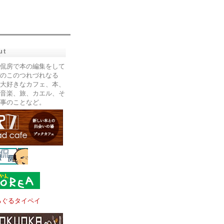
ut
侃房で本の編集をして
のこのつれづれなる
大好きなカフェ、本、
音楽、旅、カエル、そ
事のことなど。