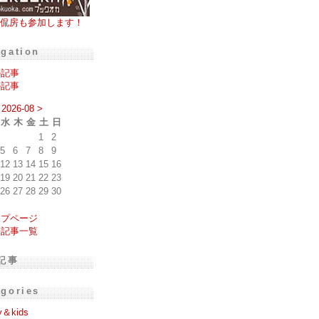
侃房も参加します！
igation
の記事
の記事
2026-08
>
水
木
金
土
日
1
2
5
6
7
8
9
12
13
14
15
16
19
20
21
22
23
26
27
28
29
30
ップページ
去記事一覧
記事
egories
y＆kids