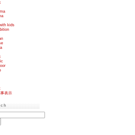
k
ema
ma
with kids
bition
an
se
ea
c
ic
oor
p
k
記事表示
rch