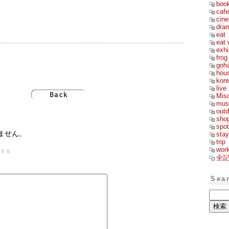
boo
cafe
cin
dra
eat
eat 
exhi
frog
goh
hou
kor
live
Mis
mus
outd
sho
spot
ません。
stay
trip
wor
ts
全
Sea