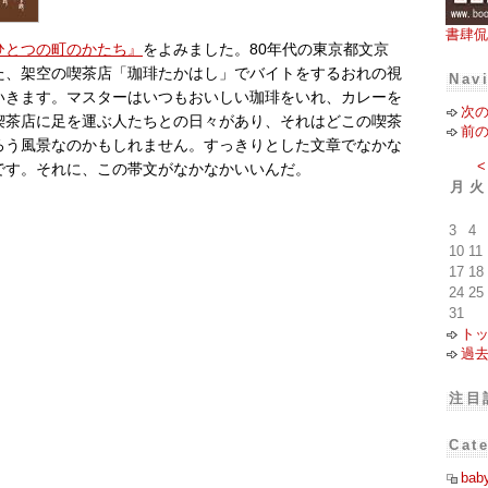
書肆侃
ひとつの町のかたち』
をよみました。80年代の東京都文京
た、架空の喫茶店「珈琲たかはし」でバイトをするおれの視
Nav
いきます。マスターはいつもおいしい珈琲をいれ、カレーを
次
喫茶店に足を運ぶ人たちとの日々があり、それはどこの喫茶
前
ろう風景なのかもしれません。すっきりとした文章でなかな
<
です。それに、この帯文がなかなかいいんだ。
月
火
、
3
4
10
11
17
18
24
25
31
ト
過
注目
Cat
bab