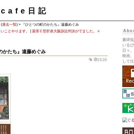
cafe日記
(
過去一覧
) > 『ひとつの町のかたち』遠藤めぐみ
Abo
しいことやります。
|
薬害Ｃ型肝炎大阪訴訟判決がでました。 »
書肆侃
いるぴ
日々。
のかたち』遠藤めぐみ
映画、
23:20
して仕