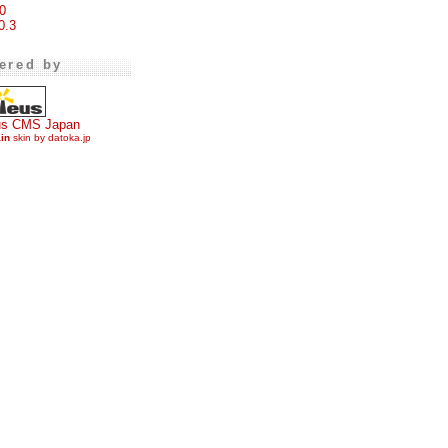
0
0.3
ered by
us CMS Japan
ain
skin by datoka.jp