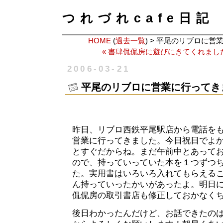
つれづれcafe日記
HOME
(
過去一覧
) > 平尾のリブロに
« 書肆侃侃房に遊びにきてくれまし
2006-03-21
平尾のリブロに営業に行ってき
昨日、リブロ西鉄平尾駅店から電話を
営業に行ってきました。今日祝日でよ
とすぐだからね。まだ午前中とあって
ので、持っていっていた本を１つずつ
た。実用書はいろいろ入れてもらえる
ん持っていったかいがあったよ。明日
侃侃房の取引書店も修正しておかなく
後日わかったんだけど、お話できたの