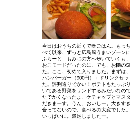
今日はおうちの近くで晩ごはん。もっ
べて以来、ずっと広島風うまいゾーン
ふらーと、もみじの方へ歩いていくも
おこモードだったのに。でも、お隣のSEA
た。ここ、初めて入りました。まずは
ハンバーガー（900円）＋ドリンクセッ
た。評判通りでかい！ポテトもたっぷ
いてある野菜をサンドするみたいなの
たでかくなったよ。ケチャップとマス
だきまーす。うん、おいしー。大きす
合ってないので、食べるの大変でした
いっぱいに。満足しましたー。