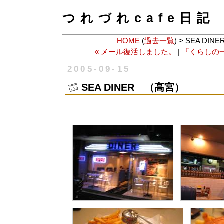
つれづれcafe日記
HOME
(
過去一覧
) > SEA DI
« メール復活しました。
|
『くらしの一
2005-09-15
SEA DINER （高宮）