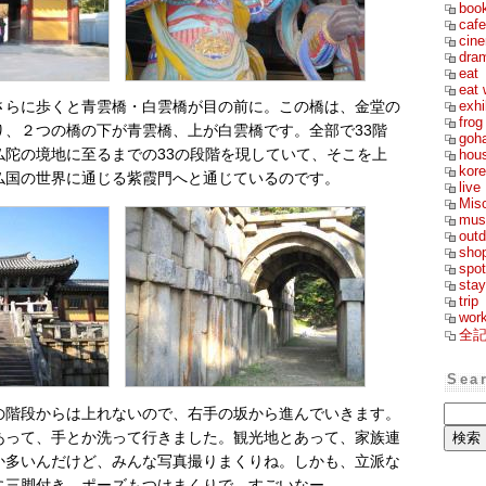
boo
cafe
cin
dra
eat
eat 
exhi
さらに歩くと青雲橋・白雲橋が目の前に。この橋は、金堂の
frog
り、２つの橋の下が青雲橋、上が白雲橋です。全部で33階
goh
hou
仏陀の境地に至るまでの33の段階を現していて、そこを上
kor
仏国の世界に通じる紫霞門へと通じているのです。
live
Mis
mus
outd
sho
spot
stay
trip
wor
全
Sea
の階段からは上れないので、右手の坂から進んでいきます。
あって、手とか洗って行きました。観光地とあって、家族連
か多いんだけど、みんな写真撮りまくりね。しかも、立派な
に三脚付き。ポーズもつけまくりで、すごいなー。