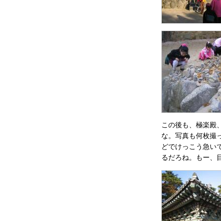
この後も、極楽殿
な。写真も何枚撮
どでけっこう急い
るだろね。もー、