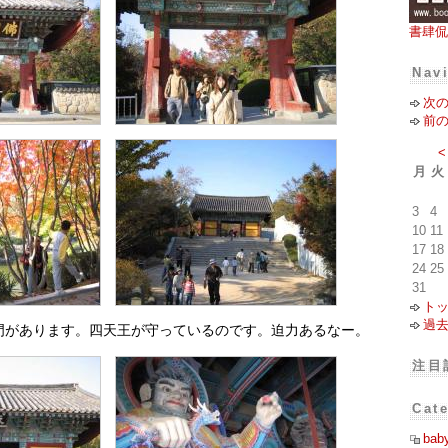
書肆侃
Nav
次
前
<
月
火
3
4
10
11
17
18
24
25
31
ト
過
門があります。四天王が守っているのです。迫力あるなー。
注目
Cat
bab