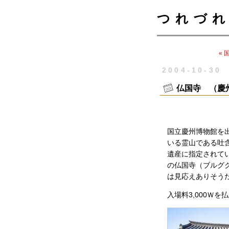
つれづれ
«
2004-10-30
仏国寺 （慶
国立慶州博物館を
いる霊山である吐
遺産に指定されて
の仏国寺（ブルグ
は見応えありそう
入場料3,000Ｗ