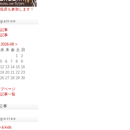
侃房も参加します！
igation
の記事
の記事
2026-08
>
水
木
金
土
日
1
2
5
6
7
8
9
12
13
14
15
16
19
20
21
22
23
26
27
28
29
30
ップページ
去記事一覧
記事
egories
y＆kids