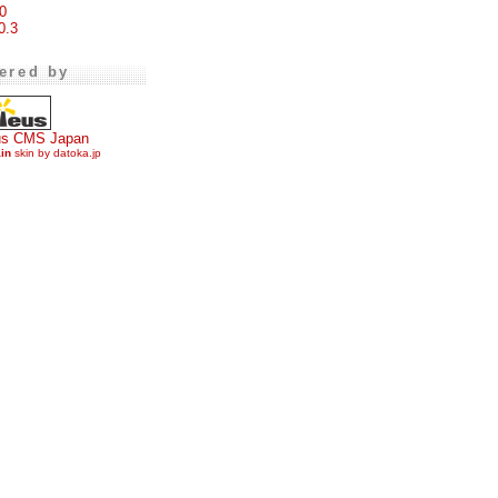
0
0.3
ered by
us CMS Japan
ain
skin by datoka.jp