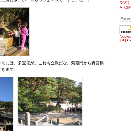
RSS2.
ATOM
Pow
Nucle
[dtk] Pl
手前には、多宝塔が。これも立派だな。紫霞門から青雲橋・
できます。