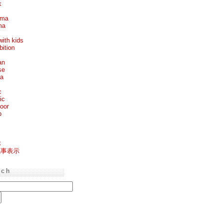
k
ema
ma
with kids
bition
an
se
ea
c
ic
oor
p
k
記事表示
rch