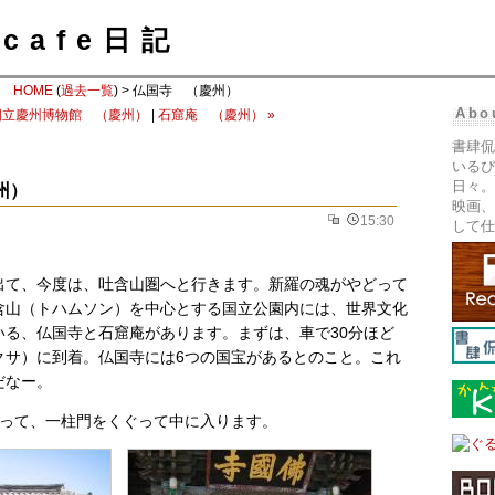
cafe日記
HOME
(
過去一覧
) > 仏国寺 （慶州）
Abo
 国立慶州博物館 （慶州）
|
石窟庵 （慶州） »
書肆侃
いるぴ
日々。
州）
映画、
15:30
して仕
出て、今度は、吐含山圏へと行きます。新羅の魂がやどって
含山（トハムソン）を中心とする国立公園内には、世界文化
いる、仏国寺と石窟庵があります。まずは、車で30分ほど
クサ）に到着。仏国寺には6つの国宝があるとのこと。これ
だなー。
を払って、一柱門をくぐって中に入ります。