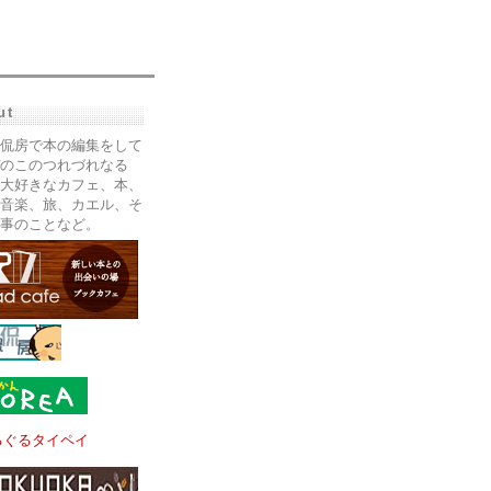
ut
侃房で本の編集をして
のこのつれづれなる
大好きなカフェ、本、
音楽、旅、カエル、そ
事のことなど。