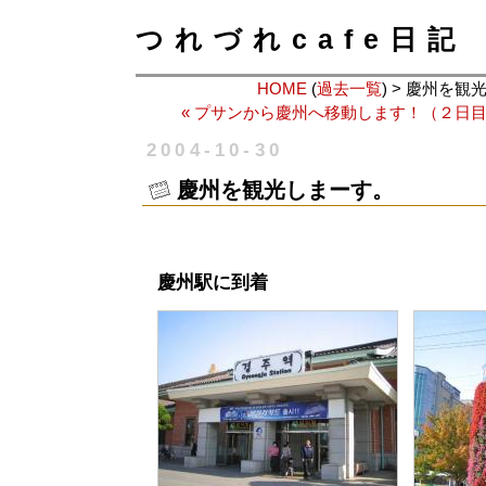
つれづれcafe日記
HOME
(
過去一覧
) > 慶州を
« プサンから慶州へ移動します！（２日
2004-10-30
慶州を観光しまーす。
慶州駅に到着