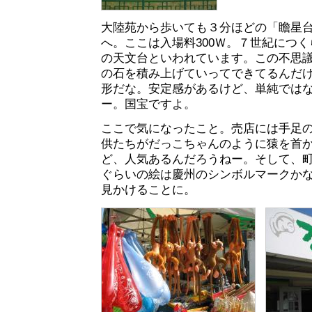
大陸苑から歩いても３分ほどの「瞻星
へ。ここは入場料300Ｗ。７世紀につ
の天文台といわれています。この不思議
の石を積み上げていってできてるんだ
形だな。安定感があるけど、単純では
ー。国宝ですよ。
ここで気になったこと。売店には手足
供たちがだっこちゃんのように猿を首
ど、人気あるんだろうねー。そして、
ぐらいの絵は慶州のシンボルマークか
見かけることに。