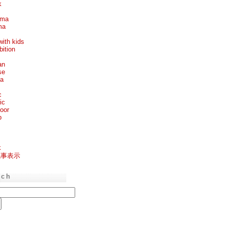
k
ema
ma
with kids
bition
an
se
ea
c
ic
oor
p
k
記事表示
rch