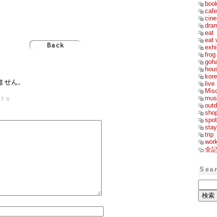
boo
cafe
cin
dra
eat
eat 
exhi
frog
goh
hou
kor
ません。
live
Mis
mus
ts
outd
sho
spot
stay
trip
wor
全
Sea