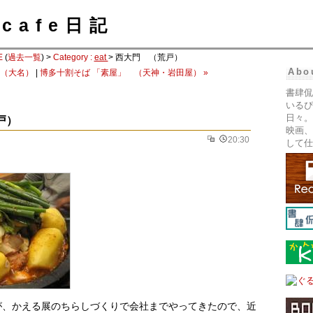
cafe日記
E
(
過去一覧
) >
Category :
eat
> 西大門 （荒戸）
Abo
 （大名）
|
博多十割そば 「素屋」 （天神・岩田屋） »
書肆侃
いるぴ
日々。
戸）
映画、
20:30
して仕
くんが、かえる展のちらしづくりで会社までやってきたので、近