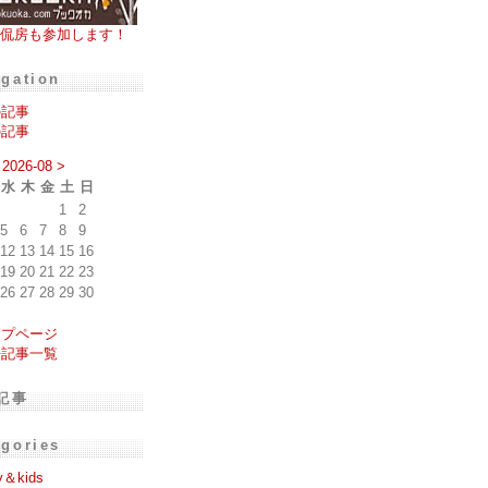
侃房も参加します！
igation
の記事
の記事
2026-08
>
水
木
金
土
日
1
2
5
6
7
8
9
12
13
14
15
16
19
20
21
22
23
26
27
28
29
30
ップページ
去記事一覧
記事
egories
y＆kids