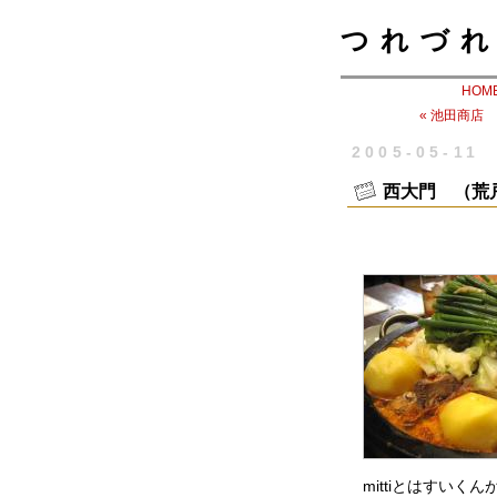
つれづれ
HOM
« 池田商店
2005-05-11
西大門 （荒
mittiとはすい