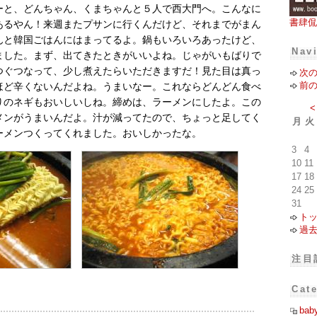
ーと、どんちゃん、くまちゃんと５人で西大門へ。こんなに
書肆侃
あるやん！来週またプサンに行くんだけど、それまでがまん
んと韓国ごはんにはまってるよ。鍋もいろいろあったけど、
Nav
ました。まず、出てきたときがいいよね。じゃがいもばりで
つぐつなって、少し煮えたらいただきますだ！見た目は真っ
次
前
ほど辛くないんだよね。うまいなー。これならどんどん食べ
りのネギもおいしいしね。締めは、ラーメンにしたよ。この
<
メンがうまいんだよ。汁が減ってたので、ちょっと足してく
月
火
ーメンつくってくれました。おいしかったな。
3
4
10
11
17
18
24
25
31
ト
過
注目
Cat
bab