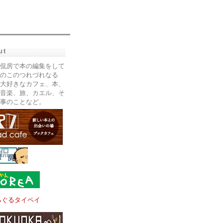
ut
侃房で本の編集をして
のこのつれづれなる
大好きなカフェ、本、
音楽、旅、カエル、そ
事のことなど。