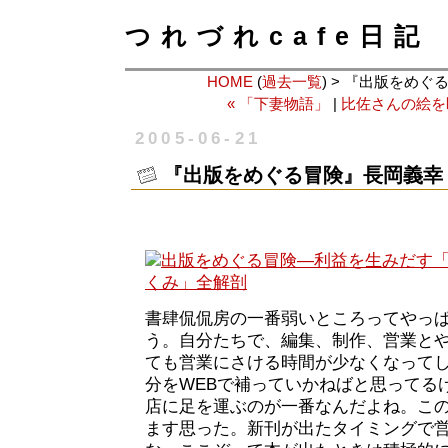
つれづれcafe日記
HOME
(
過去一覧
) > 『出版をめ
« 「下妻物語」
|
比佐さんの絵を
2005-06-21
『出版をめぐる冒険』長岡義幸
書肆侃侃房の一番弱いところってやっ
う。自分たちで、編集、制作、営業と
ても営業にさける時間が少なくなって
分をWEBで補っていかねばと思ってる
店に足を運ぶのが一番なんだよね。こ
ます思った。新刊が出たタイミングで