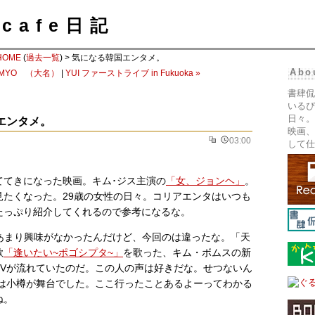
cafe日記
HOME
(
過去一覧
) > 気になる韓国エンタメ。
Abo
DAIMYO （大名）
|
YUI ファーストライブ in Fukuoka »
書肆侃
いるぴ
日々。
エンタメ。
映画、
03:00
して仕
ててきになった映画。キム･ジス主演の
「女、ジョンヘ」
。
見たくなった。29歳の女性の日々。コリアエンタはいつも
たっぷり紹介してくれるので参考になるな。
初あまり興味がなかったんだけど、今回のは違ったな。「天
歌
「逢いたい~ポゴシプタ~」
を歌った、キム・ボムスの新
PVが流れていたのだ。この人の声は好きだな。せつないん
Vは小樽が舞台でした。ここ行ったことあるよーってわかる
ね。