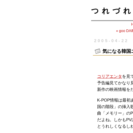
つれづれ
« goo 
2005-04-22
気になる韓国
コリアエンタ
を見
予告編見てかなり
新作の映画情報を
K-POP情報は最
国の階段」の挿入
曲「メモリー」の
だよね。しかもP
とうれしくなるし