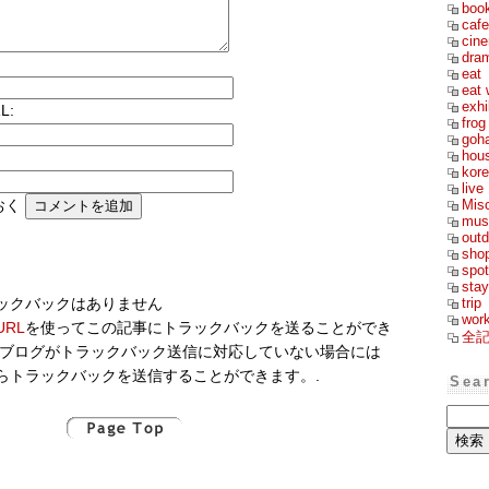
boo
cafe
cin
dra
eat
eat 
exhi
L:
frog
goh
hou
kor
live
Mis
おく
mus
outd
sho
spot
stay
trip
ックバックはありません
wor
RL
を使ってこの記事にトラックバックを送ることができ
全
のブログがトラックバック送信に対応していない場合には
らトラックバックを送信することができます。.
Sea