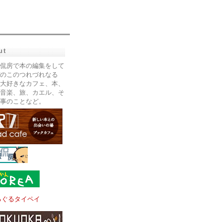
ut
侃房で本の編集をして
のこのつれづれなる
大好きなカフェ、本、
音楽、旅、カエル、そ
事のことなど。