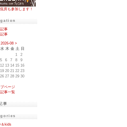
侃房も参加します！
igation
の記事
の記事
2026-08
>
水
木
金
土
日
1
2
5
6
7
8
9
12
13
14
15
16
19
20
21
22
23
26
27
28
29
30
ップページ
去記事一覧
記事
egories
y＆kids