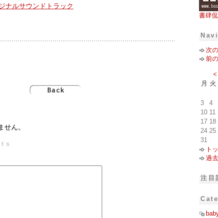
書肆侃
Nav
次
前
<
月
火
3
4
10
11
17
18
ません。
24
25
31
ts
ト
過
注目
Cat
bab