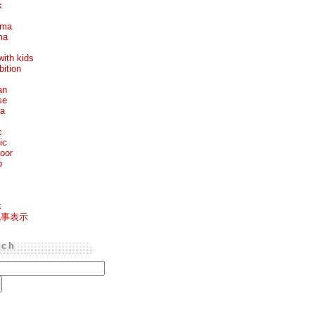
k
ema
ma
with kids
bition
an
se
ea
c
ic
oor
p
k
記事表示
rch