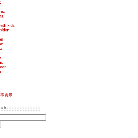
k
ema
ma
with kids
bition
an
se
ea
c
ic
oor
p
k
記事表示
rch