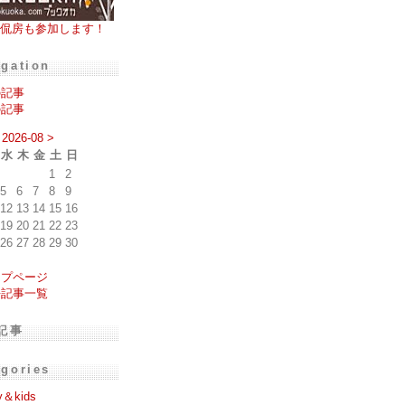
侃房も参加します！
igation
の記事
の記事
2026-08
>
水
木
金
土
日
1
2
5
6
7
8
9
12
13
14
15
16
19
20
21
22
23
26
27
28
29
30
ップページ
去記事一覧
記事
egories
y＆kids