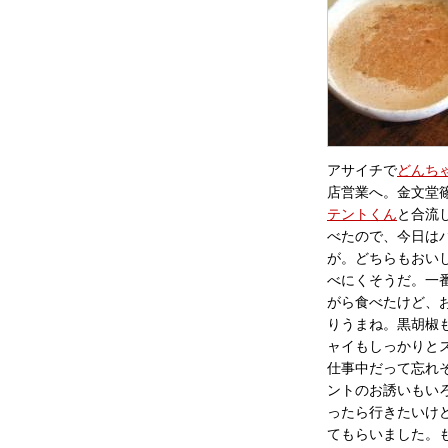
アサイチで
どんち
店営業へ。金文堂
テントくん
と合流
べたので、今日は
が。どちらもおい
べにくそうだ。一
がら食べたけど、
りうまね。黒胡椒
ャイもしっかりと
仕事中だって忘れ
ントのお誘いもい
ったら行きたいけ
てもらいました。