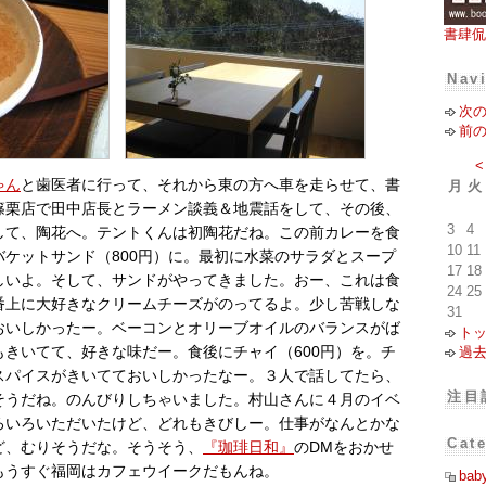
書肆侃
Nav
次
前
<
ゃん
と歯医者に行って、それから東の方へ車を走らせて、書
月
火
篠栗店で田中店長とラーメン談義＆地震話をして、その後、
3
4
して、陶花へ。テントくんは初陶花だね。この前カレーを食
10
11
バケットサンド（800円）に。最初に水菜のサラダとスープ
17
18
しいよ。そして、サンドがやってきました。おー、これは食
24
25
番上に大好きなクリームチーズがのってるよ。少し苦戦しな
31
おいしかったー。ベーコンとオリーブオイルのバランスがば
ト
過
もきいてて、好きな味だー。食後にチャイ（600円）を。チ
スパイスがきいてておいしかったなー。３人で話してたら、
注目
そうだね。のんびりしちゃいました。村山さんに４月のイベ
ろいろいただいたけど、どれもきびしー。仕事がなんとかな
Cat
ど、むりそうだな。そうそう、
『珈琲日和』
のDMをおかせ
もうすぐ福岡はカフェウイークだもんね。
bab