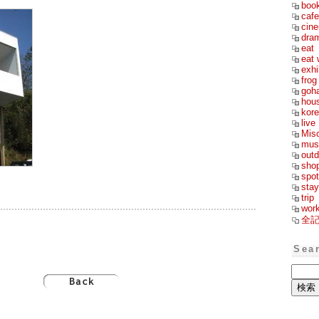
boo
cafe
cin
dra
eat
eat 
exhi
frog
goh
hou
kor
live
Mis
mus
outd
sho
spot
stay
trip
wor
全
Sea