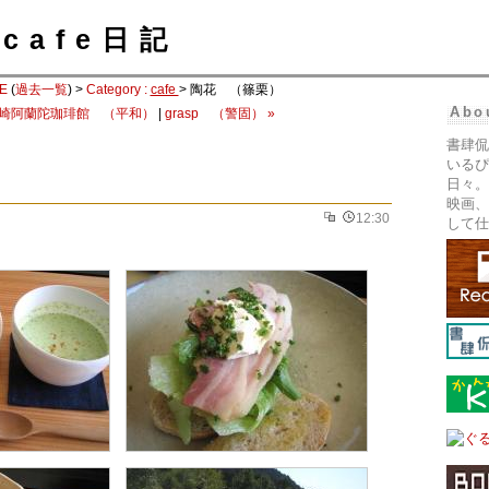
cafe日記
E
(
過去一覧
) >
Category :
cafe
> 陶花 （篠栗）
Abo
長崎阿蘭陀珈琲館 （平和）
|
grasp （警固） »
書肆侃
いるぴ
日々。
）
映画、
12:30
して仕