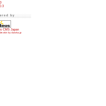
0
0.3
ered by
us CMS Japan
ain
skin by datoka.jp