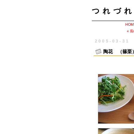
つれづれ
HOM
« 
2005-03-31
陶花 （篠栗