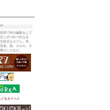
ut
侃房で本の編集をして
のこのつれづれなる
大好きなカフェ、本、
音楽、旅、カエル、そ
事のことなど。