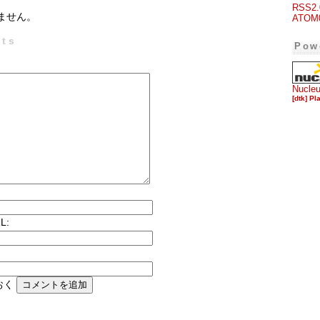
RSS2.
ません。
ATOM
ts
Pow
Nucle
[dtk] Pl
L:
おく