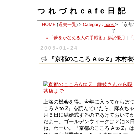
つれづれcafe日記
HOME
(
過去一覧
) >
Category :
book
> 『京都
子
« 『夢をかなえる人の手帳術』藤沢優月
|
『
2005-01-24
『京都のこころ A to Z』木村
上洛の機会を得。今年に入ってからぽ
ころ A to Z』を読んでいたら、麻衣
月５日に結婚式するのであけておいてね
だよー。ゴールデンウィークは２泊３
ね。わーい。『京都のこころ A to Z