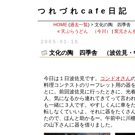
つれづれcafe日記
HOME
(
過去一覧
) > 文化の陶 四季
« 天ぷらうどん （今川）
|
窯元さんを
2005-01-18
文化の陶 四季舎 （波佐見・
今日は１日波佐見です。
コンドオさん
料理コンテストのリーフレット用の器
とに。前回波佐見に行ったときに、光
人、気になるから連れてきてって言わ
も一緒に３人です。やすしくんに車を
転しなくていいよ。それに器をたくさ
たので、ほんと助かるー。午前中に川
の山下さんに器を借りました。