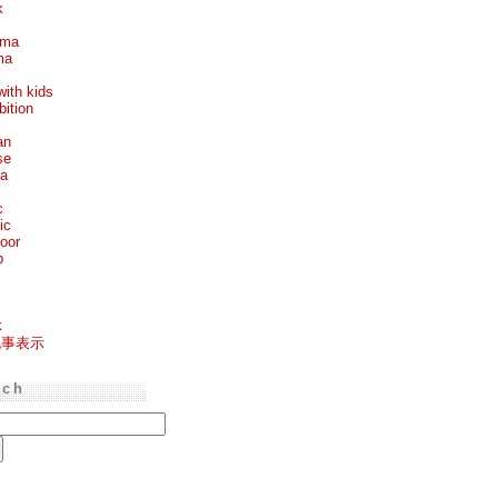
k
ema
ma
with kids
bition
an
se
ea
c
ic
oor
p
k
記事表示
rch