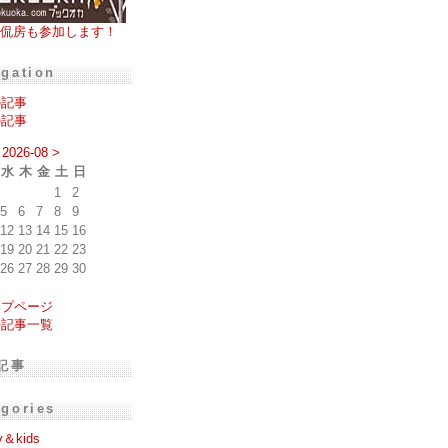
侃房も参加します！
igation
の記事
の記事
2026-08
>
水
木
金
土
日
1
2
5
6
7
8
9
12
13
14
15
16
19
20
21
22
23
26
27
28
29
30
ップページ
去記事一覧
記事
egories
y＆kids