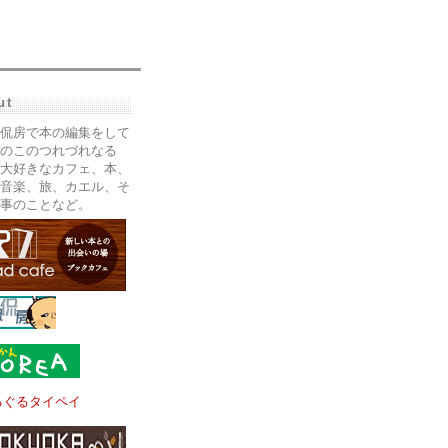
ut
侃房で本の編集をして
のこのつれづれなる
大好きなカフェ、本、
音楽、旅、カエル、そ
事のことなど。