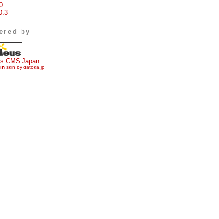
0
0.3
ered by
us CMS Japan
ain
skin by datoka.jp