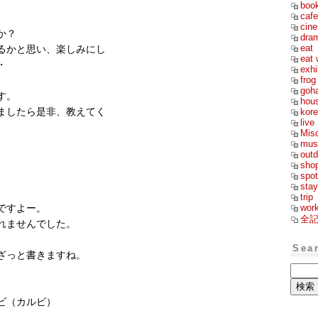
boo
cafe
cin
か？
dra
eat
るかと思い、楽しみにし
eat 
・
exhi
frog
goh
す。
hou
ましたら是非、教えてく
kor
live
Mis
mus
outd
sho
spot
stay
trip
wor
ですよー。
全
れませんでした。
Sea
ざっと書きますね。
ビ（カルビ）
）