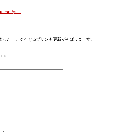
u.com/pu...
まったー。ぐるぐるプサンも更新がんばりまーす。
ts
L: