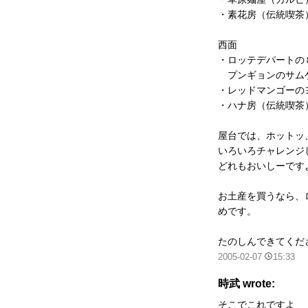
・素花房（伝統喫茶
西面
・ロッテデパート
プンギョンのサム
・レッドマンゴーの
・ハナ房（伝統喫茶
屋台では、ホットッ
いろいろチャレンジ
どれもおいしーです
お土産を買うなら、
めです。
たのしんできてくだ
2005-02-07
15:33
時武 wrote:
そこでこれですよ