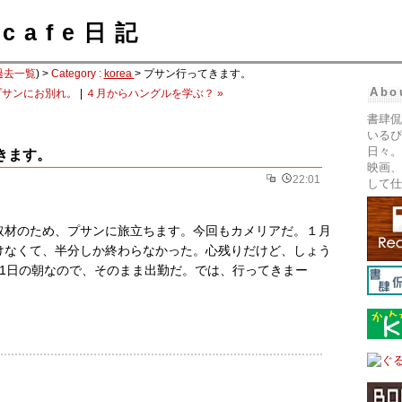
cafe日記
過去一覧
) >
Category :
korea
> プサン行ってきます。
Abo
 プサンにお別れ。
|
４月からハングルを学ぶ？ »
書肆侃
いるぴ
日々。
きます。
映画、
22:01
して仕
取材のため、プサンに旅立ちます。今回もカメリアだ。１月
けなくて、半分しか終わらなかった。心残りだけど、しょう
31日の朝なので、そのまま出勤だ。では、行ってきまー