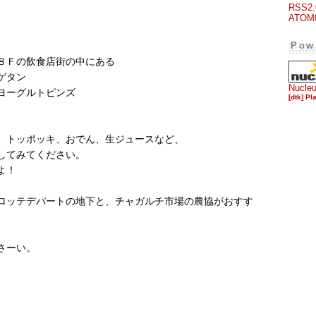
RSS2.
）
ATOM
Pow
の８Ｆの飲食店街の中にある
ゲタン
Nucle
ヨーグルトピンズ
[dtk] Pl
）
、トッポッキ、おでん、生ジュースなど、
してみてください。
よ！
ロッテデパートの地下と、チャガルチ市場の農協がおすす
さーい。