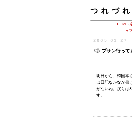
つれづれ
HOME
(
«
2005-01-27
プサン行って
明日から、韓国本
は日記なかなか書
がないね。戻りは
す。