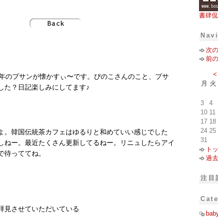
書肆侃
Nav
次
前
<
 去年のプサンが懐かすぃ〜です。ぴのこさんのこと、プサ
月
火
した？日記楽しみにしてます♪
3
4
10
11
17
18
24
25
よ。韓国伝統茶カフェはゆるりと和めていい感じでした
31
しねー。最近たくさん更新してるねー。リニュしたらアイ
ト
で待っててね。
過
注目
Cat
拝見させていただいている
bab