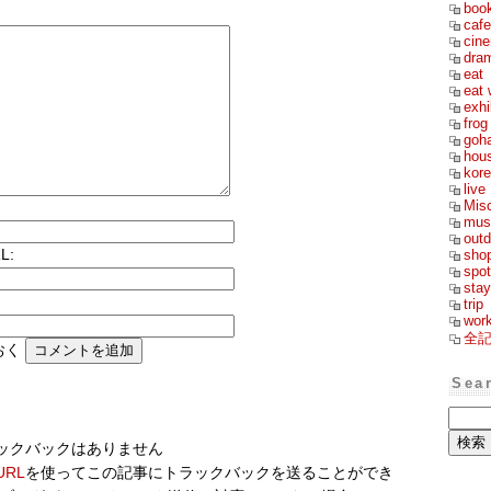
boo
cafe
cin
dra
eat
eat 
exhi
frog
goh
hou
kor
live
Mis
mus
outd
sho
L:
spot
stay
trip
wor
全
おく
Sea
ックバックはありません
RL
を使ってこの記事にトラックバックを送ることができ