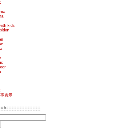
k
ema
ma
with kids
bition
an
se
ea
c
ic
oor
p
k
記事表示
rch