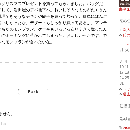
らクリスマスプレゼントを買ってもらいました。バッグだ
書肆侃
そして、岩田屋のデパ地下へ。おいしそうなものがたくさん
料理できそうなチキンや餃子を買って帰って、簡単にばんご
Nav
おいしかったな。デザートもしっかり買ってあるよ。アンテ
ぼちゃのモンブラン。ケーキもいろいろありすぎて迷ったん
次
前
このネーミングに惹かれてしまった。おいしかったです。で
ルなモンブランが食べたいな。
<
月
火
3
4
10
11
17
18
24
25
31
ト
過
注目
ません。
Cat
ts
bab