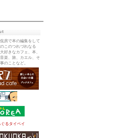
ut
侃房で本の編集をして
のこのつれづれなる
大好きなカフェ、本、
音楽、旅、カエル、そ
事のことなど。