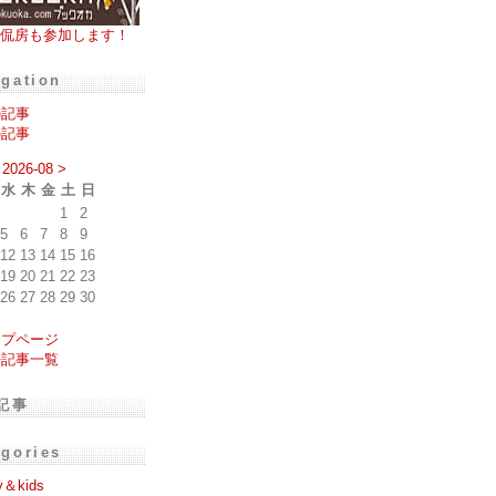
侃房も参加します！
igation
の記事
の記事
2026-08
>
水
木
金
土
日
1
2
5
6
7
8
9
12
13
14
15
16
19
20
21
22
23
26
27
28
29
30
ップページ
去記事一覧
記事
egories
y＆kids