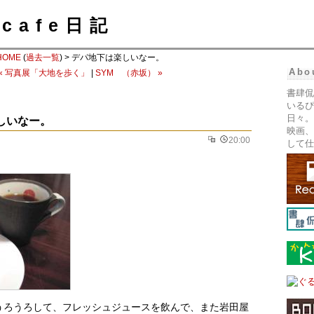
cafe日記
HOME
(
過去一覧
) > デパ地下は楽しいなー。
Abo
« 写真展「大地を歩く」
|
SYM （赤坂） »
書肆侃
いるぴ
日々。
しいなー。
映画、
20:00
して仕
うろうろして、フレッシュジュースを飲んで、また岩田屋