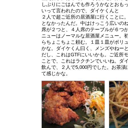
しぶりにごはんでも作ろうかなとおも
いって言われたので、ダイケくんと
２人で超ご近所の居酒屋に行くことに
となかったんだ。中はけっこう広いの
席が２つと、４人席のテーブルが６つ
ニューはノーマルな居酒屋メニュー。
らちょこちょこ頼む。１皿１皿がボリ
かな。ダイケくん曰く、メンズやねー
だし、これはGTFにいいかも。ご近所
ことで、これはラクチンでいいね。ダ
飲んで、２人で5,000円でした。お茶漬け
て感じかな。