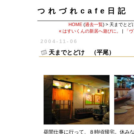
つれづれcafe日記
HOME
(
過去一覧
) > 天までと
« はすいくんの新居へ遊びに。
|
「ヴ
2004-11-06
天までとどけ （平尾）
昼間仕事に行って、８時頃帰宅。休み