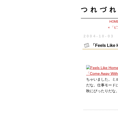
つれづれ
HOM
« 「
2004-10-03
「Feels Like
「Come Away Wit
ちゃいました。ミ
だな。仕事モード
秋にぴったりだな