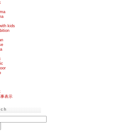
k
ema
ma
with kids
bition
an
se
ea
c
ic
oor
p
k
記事表示
rch