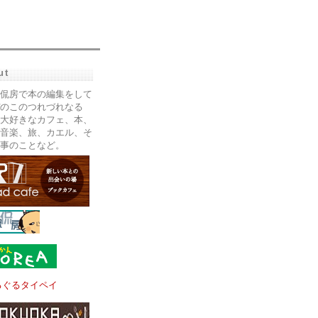
ut
侃房で本の編集をして
のこのつれづれなる
大好きなカフェ、本、
音楽、旅、カエル、そ
事のことなど。