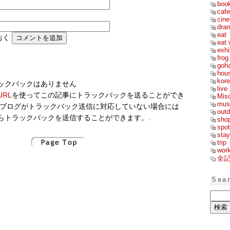
boo
cafe
cin
dra
eat
おく
eat 
exhi
frog
goh
hou
kor
ックバックはありません
live
RL
を使ってこの記事にトラックバックを送ることができ
Mis
mus
のブログがトラックバック送信に対応していない場合には
outd
らトラックバックを送信することができます。.
sho
spot
stay
trip
wor
全
Sea