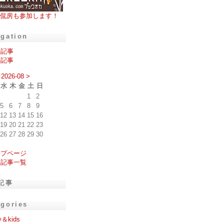
侃房も参加します！
igation
の記事
の記事
2026-08
>
水
木
金
土
日
1
2
5
6
7
8
9
12
13
14
15
16
19
20
21
22
23
26
27
28
29
30
ップページ
去記事一覧
記事
egories
y＆kids