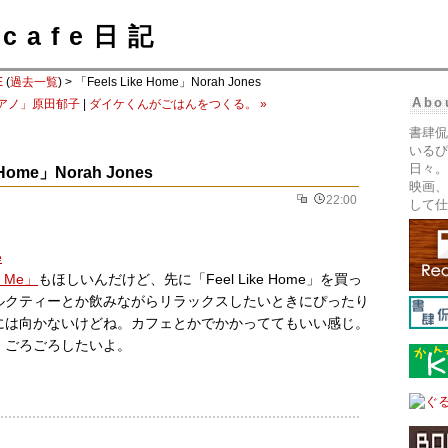
cafe日記
E
(
過去一覧
) > 「Feels Like Home」Norah Jones
Abo
ピアノ」原田郁子
|
ダイケくんがごはんをつくる。 »
書肆侃
いるぴ
日々。
 Home」Norah Jones
映画、
22:00
して仕
h Me」
もほしいんだけど、先に「Feel Like Home」を買っ
ルクティーとか飲みながらリラックスしたいときにぴったり
には向かないけどね。カフェとかでかかっててもいい感じ。
。ごろごろしたいよ。