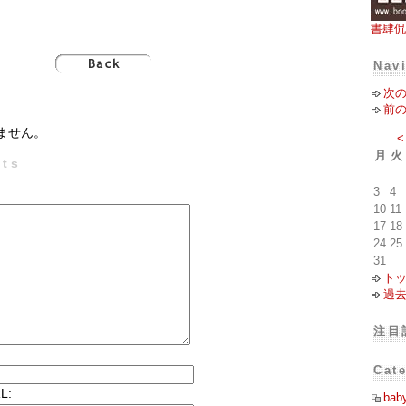
書肆侃
Nav
次
前
ません。
<
月
火
ts
3
4
10
11
17
18
24
25
31
ト
過
注目
Cat
L:
bab