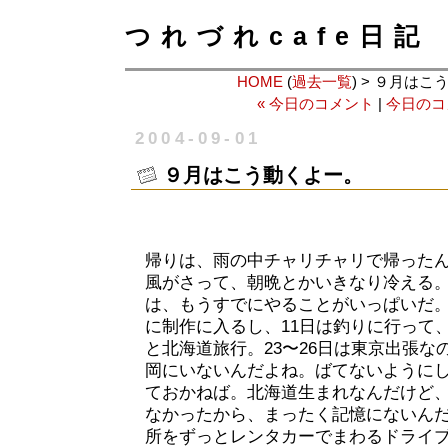
つれづれcafe日記
HOME
(
過去一覧
) > ９月は
« 今日のコメント
|
今日のコ
2004-09-01
９月はこう動くよー。
帰りは、雨の中チャリチャリで帰った
風がさって、朝晩とかいきなり冷える
は、もうすでにやることがいっぱいだ
に制作に入るし、11日は釣りに行って、
と北海道旅行。23〜26日は東京出張な
岡にいないんだよね。ばてないように
ておかねば。北海道生まれなんだけど
なかったから、まったく記憶にないん
所をずっとレンタカーでまわるドライ