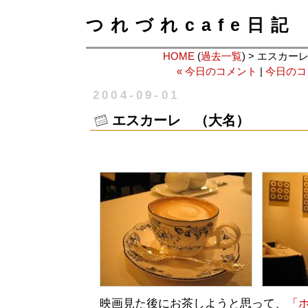
つれづれcafe日記
HOME
(
過去一覧
) > エスカ
« 今日のコメント
|
今日のコ
2004-09-01
エスカーレ （大名）
映画見た後にお茶しようと思って、
「