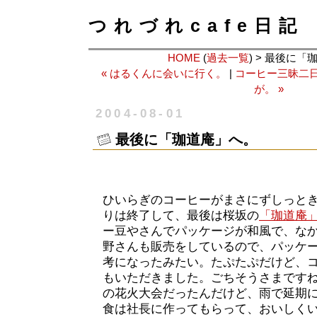
つれづれcafe日記
HOME
(
過去一覧
) > 最後に
« はるくんに会いに行く。
|
コーヒー三昧二
が。 »
2004-08-01
最後に「珈道庵」へ。
ひいらぎのコーヒーがまさにずしっと
りは終了して、最後は桜坂の
「珈道庵
ー豆やさんでパッケージが和風で、な
野さんも販売をしているので、パッケ
考になったみたい。たぷたぷだけど、
もいただきました。ごちそうさまです
の花火大会だったんだけど、雨で延期
食は社長に作ってもらって、おいしく