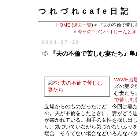
つれづれcafe日記
HOME
(
過去一覧
) > 『夫の不倫で苦
« 今日のコメント
|
じーんとき
2004-07-28
『夫の不倫で苦しむ妻たち』亀
WAVE出
ズの第２
む妻たち
で苦しむ
立場からのものだったけど、今回は妻
の。夫が不倫をしたときに、妻がどう
が書かれている。相手の女性を探し出
り、気づいていながら気づかないふり
場合、そうでない場合などいろんなパ