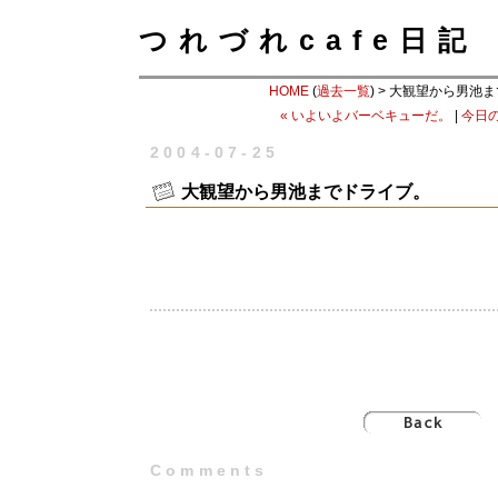
つれづれcafe日記
HOME
(
過去一覧
) > 大観望から男池
« いよいよバーベキューだ。
|
今日の
2004-07-25
大観望から男池までドライブ。
Comments