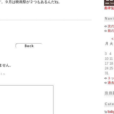
す。９月は映画祭が２つもあるんだね。
書肆侃
Nav
次
前
<
月
火
3
4
10
11
17
18
ません。
24
25
31
ts
ト
過
注目
Cat
bab