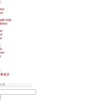
k
ema
ma
with kids
bition
an
se
ea
c
ic
oor
p
k
記事表示
rch