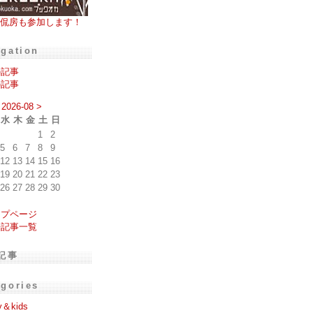
侃房も参加します！
igation
の記事
の記事
2026-08
>
水
木
金
土
日
1
2
5
6
7
8
9
12
13
14
15
16
19
20
21
22
23
26
27
28
29
30
ップページ
去記事一覧
記事
egories
y＆kids