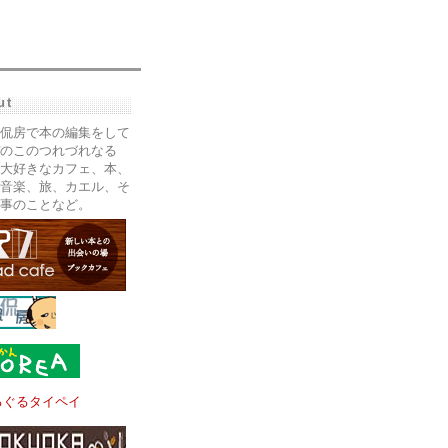
ut
侃房で本の編集をして
のこのつれづれなる
大好きなカフェ、本、
音楽、旅、カエル、そ
事のことなど。