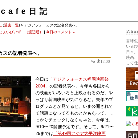
cafe日記
E
(
過去一覧
) > アジアフォーカスの記者発表へ。
Abo
 じぇいびいず （渡辺通）
|
今日のコメント »
書肆侃
いるぴ
日々。
カスの記者発表へ。
映画、
12:00
して仕
今日は
「アジアフォーカス福岡映画祭
2004」
の記者発表へ。今年も各国から
の映画がいろいろと上映されるのだ。や
っぱり韓国映画が気になるな。去年のプ
ログラムとか見てると、いま公開されて
て話題になってるものとかもあって、し
っかりチェックしなくちゃと。今年は、
9/10〜20開催予定です。そして、9/21〜
25までは
「第49回アジア太平洋映画