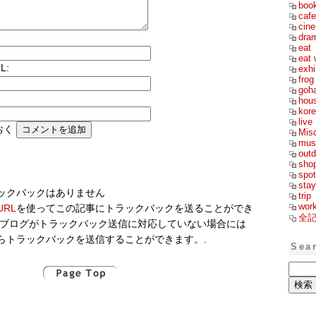
boo
cafe
cin
dra
eat
eat 
L:
exhi
frog
goh
hou
kor
live
おく
Mis
mus
outd
sho
spot
stay
ックバックはありません
trip
wor
RL
を使ってこの記事にトラックバックを送ることができ
全
のブログがトラックバック送信に対応していない場合には
らトラックバックを送信することができます。.
Sea