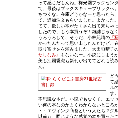
って感じだもんね。梅光園ブックセン
て、最後はブックスキューブリックへ
ちつくな。在庫どうかなーと思ったら
て、追加注文もらいました。よかった
てて、欲しい本がたくさん出て来ちゃ
したので、もう本買うぞ！雑誌じゃな
うろうろして、そうだ、小林紀晴の
『
かったんだって思い出したんだけど、
取り寄せをを頼みました。大田垣晴子
たしなみ』
もないなー。小説にしよう
美も江國香織も新刊が出ててどれも読
ん。
ど
て
ル
す
不思議な本だ。小説でもなくて、エッ
い何の本なのかよくわからないところ
ト・エヴィング商會という人たち？グ
以前も、同じような感覚の本を買った