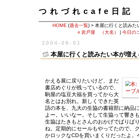
つれづれcafe日記
HOME
(
過去一覧
) > 本屋に行くと読み
« 岩戸屋 （大名）
|
今日のコ
2004-06-01
本屋に行くと読みたい本が増え
かえる展に戻りたいけど、まだ
書店めぐりが残っているので、
駒屋の塩豆大福を買ってから大
名とはお別れ。新しくできた英
語の本を、九大の生協の書籍部に納品
よー。いいなー。そして生協って響き
生協はたきもとさんのおかげでばりばり
ね。定期的にセールもやってたので、
かロックなCDを買いまくりだったよ。