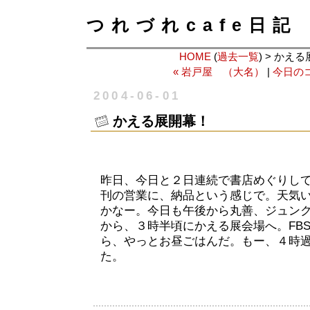
つれづれcafe日記
HOME
(
過去一覧
) > かえ
« 岩戸屋 （大名）
|
今日のコ
2004-06-01
かえる展開幕！
昨日、今日と２日連続で書店めぐりし
刊の営業に、納品という感じで。天気
かなー。今日も午後から丸善、ジュン
から、３時半頃にかえる展会場へ。FB
ら、やっとお昼ごはんだ。もー、４時
た。