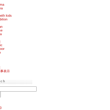
ema
ma
with kids
bition
an
se
ea
c
ic
oor
p
k
記事表示
rch
0