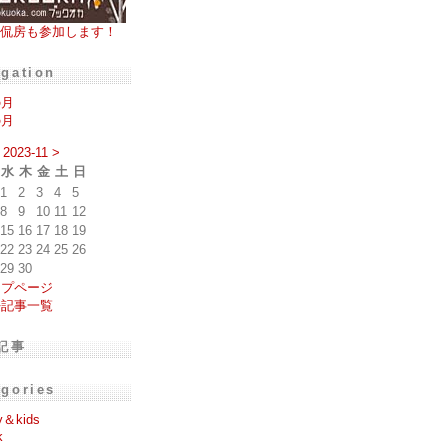
侃房も参加します！
igation
の月
の月
2023-11
>
水
木
金
土
日
1
2
3
4
5
8
9
10
11
12
15
16
17
18
19
22
23
24
25
26
29
30
ップページ
去記事一覧
記事
egories
y＆kids
k