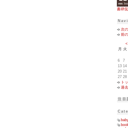
書肆侃
Nav
次
前
<
月
火
6
7
13
14
20
21
27
28
ト
過
注目
Cat
bab
boo