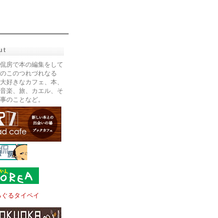
ut
侃房で本の編集をして
のこのつれづれなる
大好きなカフェ、本、
音楽、旅、カエル、そ
事のことなど。