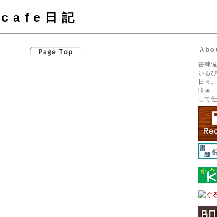
cafe日記
Abo
書肆侃
いるぴ
日々。
映画、
して仕