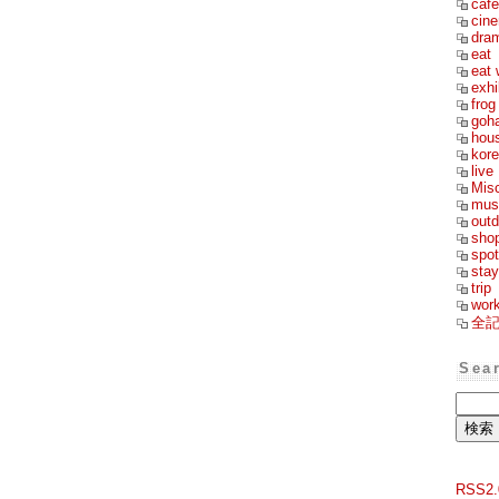
cafe
cin
dra
eat
eat 
exhi
frog
goh
hou
kor
live
Mis
mus
outd
sho
spot
stay
trip
wor
全
Sea
RSS2.