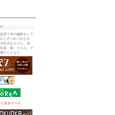
ut
侃房で本の編集をして
のこのつれづれなる
大好きなカフェ、本、
音楽、旅、カエル、そ
事のことなど。