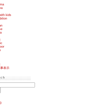
ema
ma
with kids
bition
an
se
ea
c
ic
oor
p
k
記事表示
rch
0