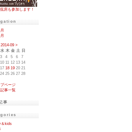
侃房も参加します！
igation
の月
の月
2014-09
>
水
木
金
土
日
3
4
5
6
7
10
11
12
13
14
17
18
19
20
21
24
25
26
27
28
ップページ
去記事一覧
記事
egories
y＆kids
k