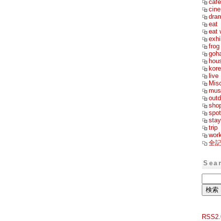
cafe
cin
dra
eat
eat 
exhi
frog
goh
hou
kor
live
Mis
mus
outd
sho
spot
stay
trip
wor
全
Sea
RSS2.