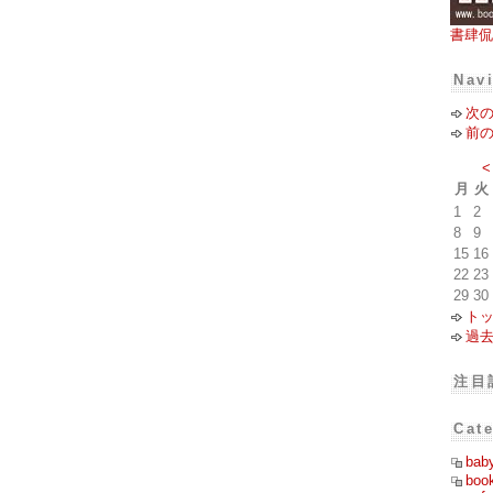
書肆侃
Nav
次
前
<
月
火
1
2
8
9
15
16
22
23
29
30
ト
過
注目
Cat
bab
boo