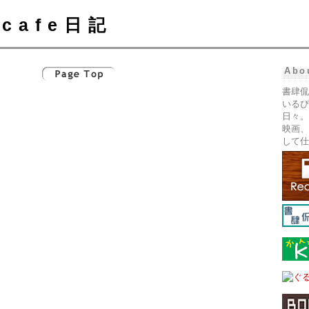
cafe日記
Abo
書肆侃
いるぴ
日々。
映画、
して仕