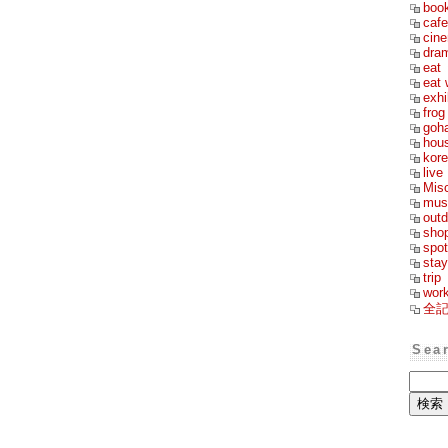
boo
cafe
cin
dra
eat
eat 
exhi
frog
goh
hou
kor
live
Mis
mus
outd
sho
spot
stay
trip
wor
全
Sea