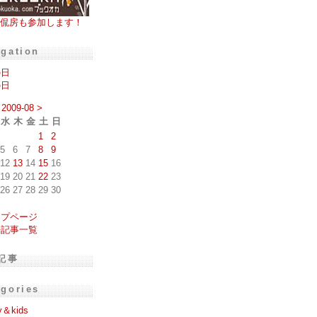
侃房も参加します！
igation
の日
の日
2009-08
>
水
木
金
土
日
1
2
5
6
7
8
9
12
13
14
15
16
19
20
21
22
23
26
27
28
29
30
ップページ
去記事一覧
記事
egories
y＆kids