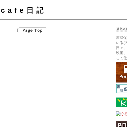
cafe日記
Abo
書肆侃
いるぴ
日々。
映画、
して仕