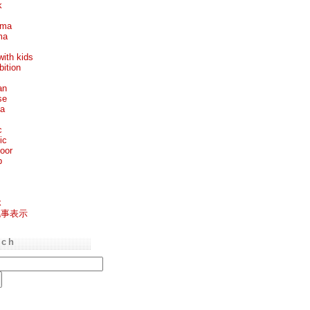
k
ema
ma
with kids
bition
an
se
ea
c
ic
oor
p
k
記事表示
rch