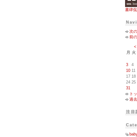
書肆侃
Nav
次
前
<
月
火
3
4
10
11
17
18
24
25
31
ト
過
注目
Cat
bab