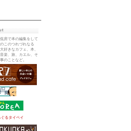
ut
侃房で本の編集をして
のこのつれづれなる
大好きなカフェ、本、
音楽、旅、カエル、そ
事のことなど。