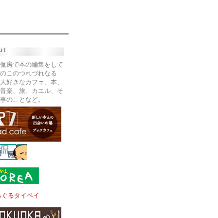
ut
侃房で本の編集をして
のこのつれづれなる
大好きなカフェ、本、
音楽、旅、カエル、そ
事のことなど。