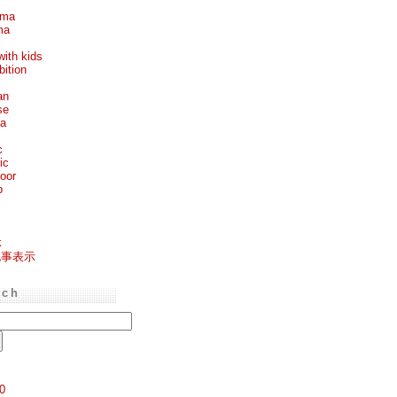
ema
ma
with kids
bition
an
se
ea
c
ic
oor
p
k
記事表示
rch
0