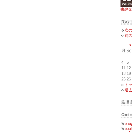
書肆侃
Nav
次
前
<
月
火
4
5
11
12
18
19
25
26
ト
過
注目
Cat
bab
boo