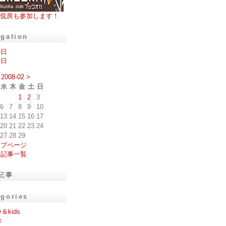
侃房も参加します！
igation
の日
の日
2008-02
>
水
木
金
土
日
1
2
3
6
7
8
9
10
13
14
15
16
17
20
21
22
23
24
27
28
29
ップページ
去記事一覧
記事
egories
y＆kids
k