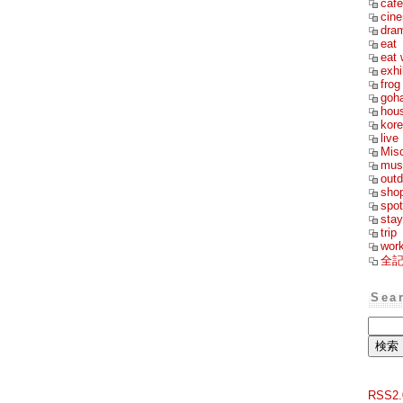
cafe
cin
dra
eat
eat 
exhi
frog
goh
hou
kor
live
Mis
mus
outd
sho
spot
stay
trip
wor
全
Sea
RSS2.