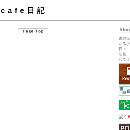
cafe日記
Abo
書肆侃
いるぴ
日々。
映画、
して仕