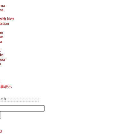
ema
ma
with kids
bition
an
se
ea
c
ic
oor
p
k
記事表示
rch
0