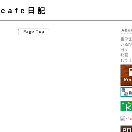
cafe日記
Abo
書肆侃
いるぴ
日々。
映画、
して仕