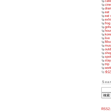
cafe
cin
dra
eat
eat 
exhi
frog
goh
hou
kor
live
Mis
mus
outd
sho
spot
stay
trip
wor
全
Sea
RSS2.