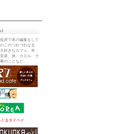
ut
侃房で本の編集をして
のこのつれづれなる
大好きなカフェ、本、
音楽、旅、カエル、そ
事のことなど。