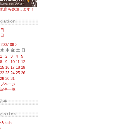
侃房も参加します！
igation
の日
の日
2007-08
>
水
木
金
土
日
1
2
3
4
5
8
9
10
11
12
15
16
17
18
19
22
23
24
25
26
29
30
31
ップページ
去記事一覧
記事
egories
y＆kids
k