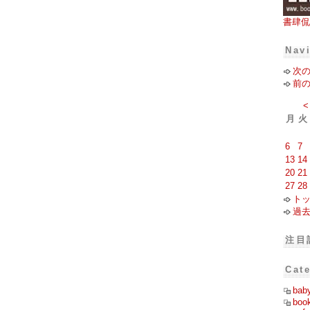
書肆侃
Nav
次
前
<
月
火
6
7
13
14
20
21
27
28
ト
過
注目
Cat
bab
boo