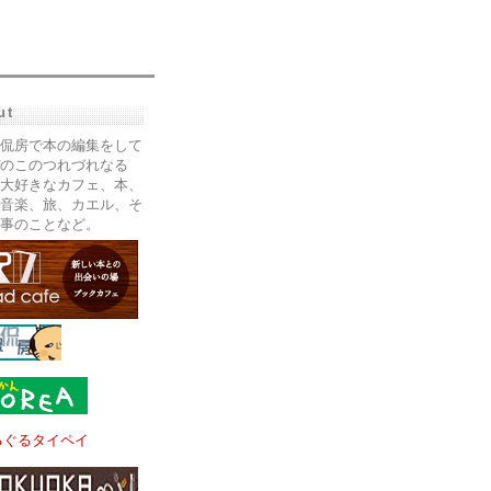
ut
侃房で本の編集をして
のこのつれづれなる
大好きなカフェ、本、
音楽、旅、カエル、そ
事のことなど。