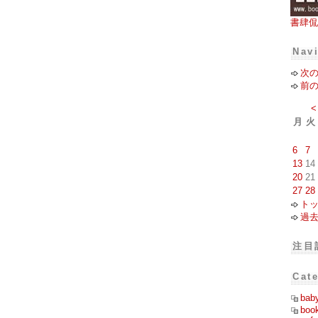
書肆侃
Nav
次
前
<
月
火
6
7
13
14
20
21
27
28
ト
過
注目
Cat
bab
boo