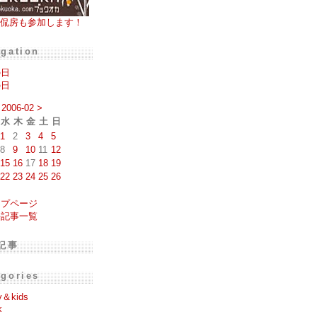
侃房も参加します！
igation
の日
の日
2006-02
>
水
木
金
土
日
1
2
3
4
5
8
9
10
11
12
15
16
17
18
19
22
23
24
25
26
ップページ
去記事一覧
記事
egories
y＆kids
k