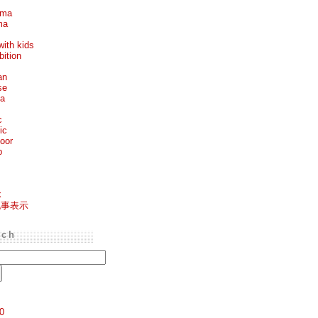
ema
ma
with kids
bition
an
se
ea
c
ic
oor
p
k
記事表示
rch
0