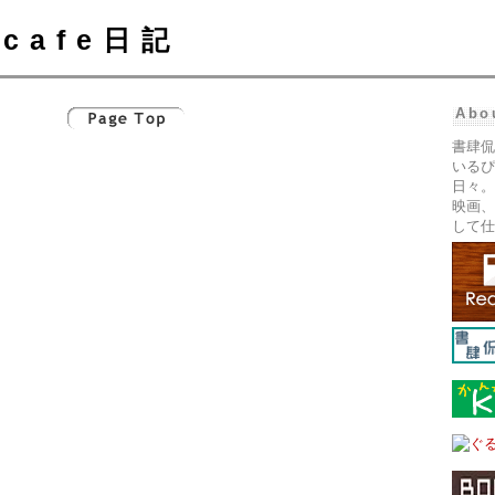
cafe日記
Abo
書肆侃
いるぴ
日々。
映画、
して仕