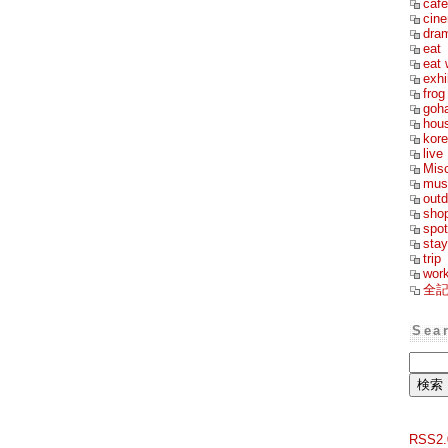
cafe
cin
dra
eat
eat 
exhi
frog
goh
hou
kor
live
Mis
mus
outd
sho
spot
stay
trip
wor
全
Sea
RSS2.