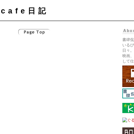
cafe日記
Abo
書肆侃
いるぴ
日々。
映画、
して仕