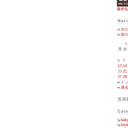
書肆侃
Nav
次
前
<
月
火
6
7
13
14
20
21
27
28
ト
過
注目
Cat
bab
boo