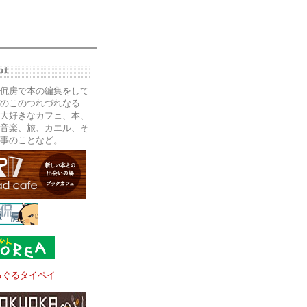
ut
侃房で本の編集をして
のこのつれづれなる
大好きなカフェ、本、
音楽、旅、カエル、そ
事のことなど。