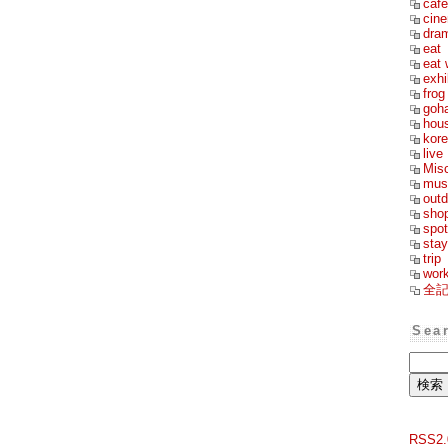
cafe
cin
dra
eat
eat 
exhi
frog
goh
hou
kor
live
Mis
mus
outd
sho
spot
stay
trip
wor
全
Sea
RSS2.