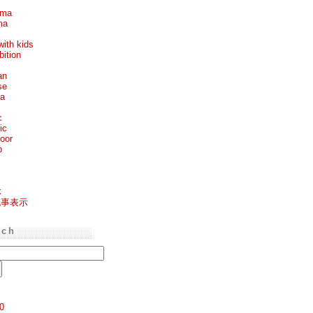
ema
ma
with kids
bition
an
se
ea
c
ic
oor
p
k
記事表示
rch
0