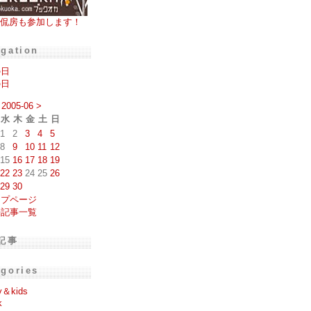
侃房も参加します！
igation
の日
の日
2005-06
>
水
木
金
土
日
1
2
3
4
5
8
9
10
11
12
15
16
17
18
19
22
23
24
25
26
29
30
ップページ
去記事一覧
記事
egories
y＆kids
k