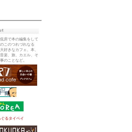
ut
侃房で本の編集をして
のこのつれづれなる
大好きなカフェ、本、
音楽、旅、カエル、そ
事のことなど。