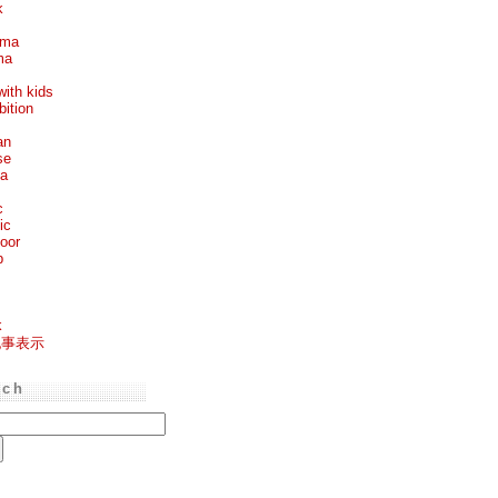
k
ema
ma
with kids
bition
an
se
ea
c
ic
oor
p
k
記事表示
rch