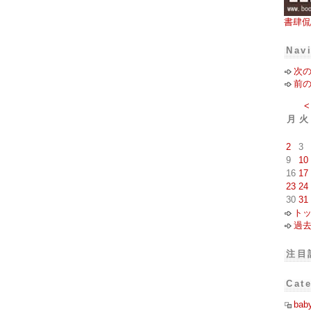
書肆侃
Nav
次
前
<
月
火
2
3
9
10
16
17
23
24
30
31
ト
過
注目
Cat
bab