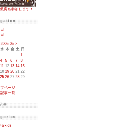
侃房も参加します！
igation
の日
の日
2005-05
>
水
木
金
土
日
1
4
5
6
7
8
11
12
13
14
15
18
19
20
21
22
25
26
27
28
29
ップページ
去記事一覧
記事
egories
y＆kids