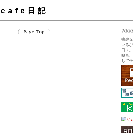
cafe日記
Abo
書肆侃
いるぴ
日々。
映画、
して仕