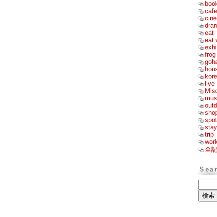
boo
cafe
cin
dra
eat
eat 
exhi
frog
goh
hou
kor
live
Mis
mus
outd
sho
spot
stay
trip
wor
全
Sea