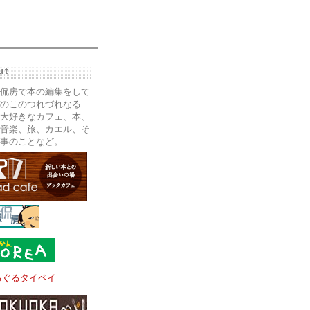
ut
侃房で本の編集をして
のこのつれづれなる
大好きなカフェ、本、
音楽、旅、カエル、そ
事のことなど。