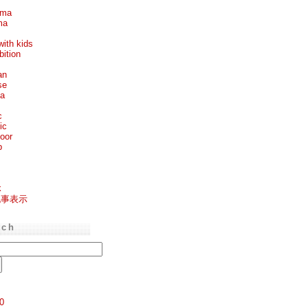
ema
ma
with kids
bition
an
se
ea
c
ic
oor
p
k
記事表示
rch
0