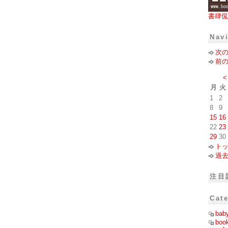
書肆侃
Nav
次
前
<
月
火
1
2
8
9
15
16
22
23
29
30
ト
過
注目
Cat
bab
boo