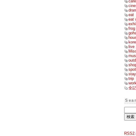
cafe
cin
dra
eat
eat 
exhi
frog
goh
hou
kor
live
Mis
mus
outd
sho
spot
stay
trip
wor
全
Sea
RSS2.