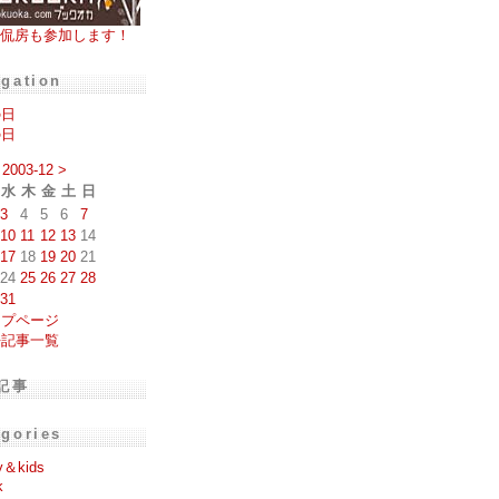
侃房も参加します！
igation
の日
の日
2003-12
>
水
木
金
土
日
3
4
5
6
7
10
11
12
13
14
17
18
19
20
21
24
25
26
27
28
31
ップページ
去記事一覧
記事
egories
y＆kids
k