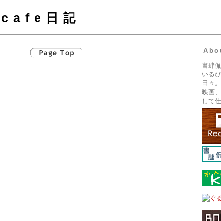
cafe日記
Abo
書肆侃
いるぴ
日々。
映画、
して仕