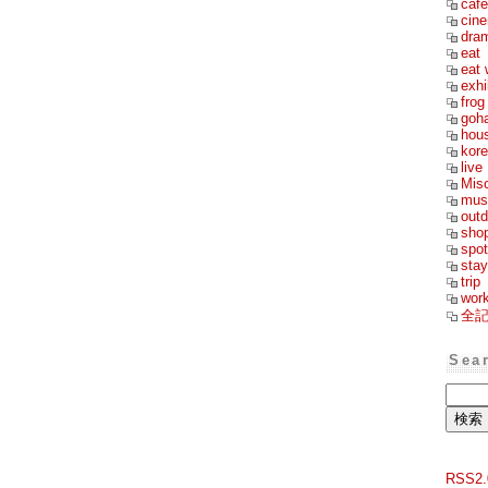
cafe
cin
dra
eat
eat 
exhi
frog
goh
hou
kor
live
Mis
mus
outd
sho
spot
stay
trip
wor
全
Sea
RSS2.