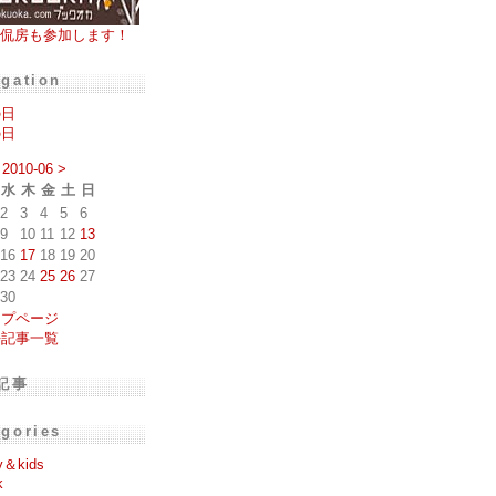
侃房も参加します！
igation
の日
の日
2010-06
>
水
木
金
土
日
2
3
4
5
6
9
10
11
12
13
16
17
18
19
20
23
24
25
26
27
30
ップページ
去記事一覧
記事
egories
y＆kids
k