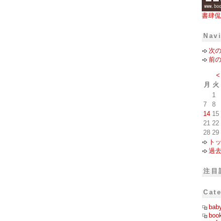
書肆侃
Nav
次
前
<
月
火
1
7
8
14
15
21
22
28
29
ト
過
注目
Cat
bab
boo