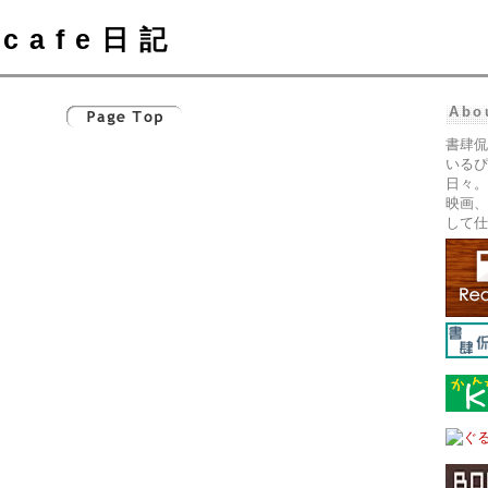
cafe日記
Abo
書肆侃
いるぴ
日々。
映画、
して仕