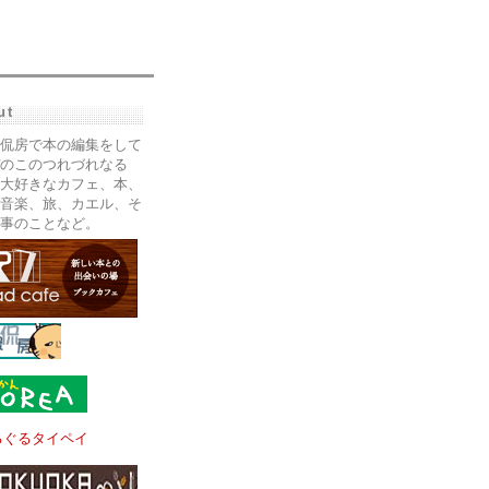
ut
侃房で本の編集をして
のこのつれづれなる
大好きなカフェ、本、
音楽、旅、カエル、そ
事のことなど。