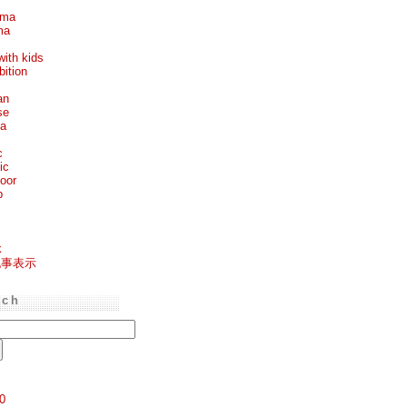
ema
ma
with kids
bition
an
se
ea
c
ic
oor
p
k
記事表示
rch
0