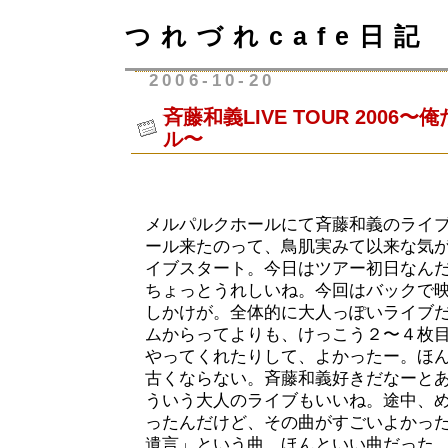
つれづれcafe日記
2006-10-20
斉藤和義LIVE TOUR 2006
ル〜
メルパルクホールにて斉藤和義のライ
ール来たのって、鳥肌実みて以来な気がす
イブスタート。今日はツアー初日なん
ちょっとうれしいね。今回はバックで
しかけが。全体的に大人っぽいライブ
ムからってよりも、けっこう２〜４枚
やってくれたりして、よかったー。ほ
古くならない。斉藤和義好きだなーと
ういう大人のライブもいいね。途中、
ったんだけど、その曲がすごいよかっ
遺言」という曲。ほんといい曲だった