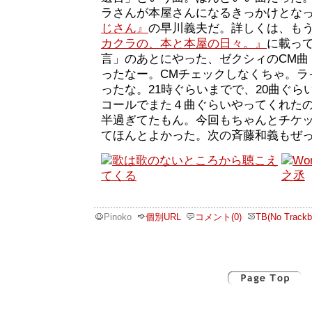
ラさんが本屋さんになるきっかけとな
じさん』
の早川義夫だ。詳しくは、も
カクラの、本と本屋の日々。』
に載っ
言」のあとにやった、ゼクシィのCM曲「we
ったなー。CMチェックしなくちゃ。ラ
ったな。21時ぐらいまでで、20曲ぐら
コールでまた４曲ぐらいやってくれたの
半過ぎてたもん。今回もちゃんとチケ
てほんとよかった。次の斉藤和義もぜ
Pinoko
個別URL
コメント(0)
TB(No Trackb