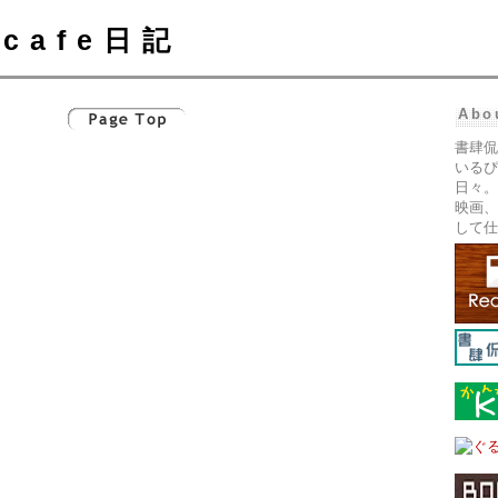
cafe日記
Abo
書肆侃
いるぴ
日々。
映画、
して仕