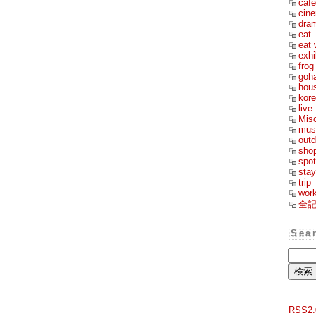
cafe
cin
dra
eat
eat 
exhi
frog
goh
hou
kor
live
Mis
mus
outd
sho
spot
stay
trip
wor
全
Sea
RSS2.