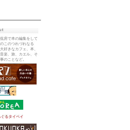
ut
侃房で本の編集をして
のこのつれづれなる
大好きなカフェ、本、
音楽、旅、カエル、そ
事のことなど。