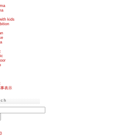
ema
ma
with kids
bition
an
se
ea
c
ic
oor
p
k
記事表示
rch
0