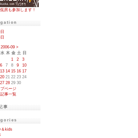
侃房も参加します！
igation
の日
の日
2006-09
>
水
木
金
土
日
1
2
3
6
7
8
9
10
13
14
15
16
17
20
21
22
23
24
27
28
29
30
ップページ
去記事一覧
記事
egories
y＆kids
k