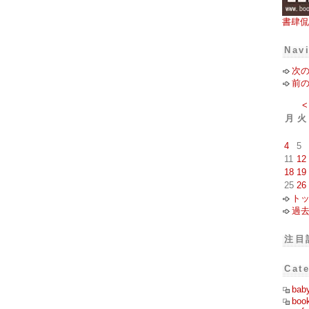
書肆侃
Nav
次
前
<
月
火
4
5
11
12
18
19
25
26
ト
過
注目
Cat
bab
boo